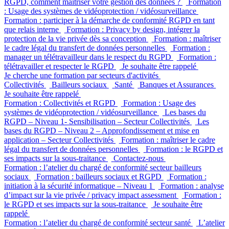
RGPD, comment maitriser votre gestion des données ?
Formation
: Usage des systèmes de vidéoprotection / vidéosurveillance
Formation : participer à la démarche de conformité RGPD en tant
que relais interne
Formation : Privacy by design, intégrer la
protection de la vie privée dès sa conception
Formation : maîtriser
le cadre légal du transfert de données personnelles
Formation :
manager un télétravailleur dans le respect du RGPD
Formation :
télétravailler et respecter le RGPD
Je souhaite être rappelé
Je cherche une formation par secteurs d'activités
Collectivités
Bailleurs sociaux
Santé
Banques et Assurances
Je souhaite être rappelé
Formation : Collectivités et RGPD
Formation : Usage des
systèmes de vidéoprotection / vidéosurveillance
Les bases du
RGPD – Niveau 1- Sensibilisation – Secteur Collectivités
Les
bases du RGPD – Niveau 2 – Approfondissement et mise en
application – Secteur Collectivités
Formation : maîtriser le cadre
légal du transfert de données personnelles
Formation : le RGPD et
ses impacts sur la sous-traitance
Contactez-nous
Formation : l’atelier du chargé de conformité secteur bailleurs
sociaux
Formation : bailleurs sociaux et RGPD
Formation :
initiation à la sécurité informatique – Niveau 1
Formation : analyse
d’impact sur la vie privée / privacy impact assessment
Formation :
le RGPD et ses impacts sur la sous-traitance
Je souhaite être
rappelé
Formation : l’atelier du chargé de conformité secteur santé
L’atelier