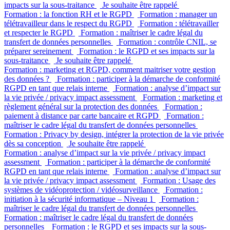
impacts sur la sous-traitance
Je souhaite être rappelé
Formation : la fonction RH et le RGPD
Formation : manager un
télétravailleur dans le respect du RGPD
Formation : télétravailler
et respecter le RGPD
Formation : maîtriser le cadre légal du
transfert de données personnelles
Formation : contrôle CNIL, se
préparer sereinement
Formation : le RGPD et ses impacts sur la
sous-traitance
Je souhaite être rappelé
Formation : marketing et RGPD, comment maitriser votre gestion
des données ?
Formation : participer à la démarche de conformité
RGPD en tant que relais interne
Formation : analyse d’impact sur
la vie privée / privacy impact assessment
Formation : marketing et
règlement général sur la protection des données
Formation :
paiement à distance par carte bancaire et RGPD
Formation :
maîtriser le cadre légal du transfert de données personnelles
Formation : Privacy by design, intégrer la protection de la vie privée
dès sa conception
Je souhaite être rappelé
Formation : analyse d’impact sur la vie privée / privacy impact
assessment
Formation : participer à la démarche de conformité
RGPD en tant que relais interne
Formation : analyse d’impact sur
la vie privée / privacy impact assessment
Formation : Usage des
systèmes de vidéoprotection / vidéosurveillance
Formation :
initiation à la sécurité informatique – Niveau 1
Formation :
maîtriser le cadre légal du transfert de données personnelles
Formation : maîtriser le cadre légal du transfert de données
personnelles
Formation : le RGPD et ses impacts sur la sous-