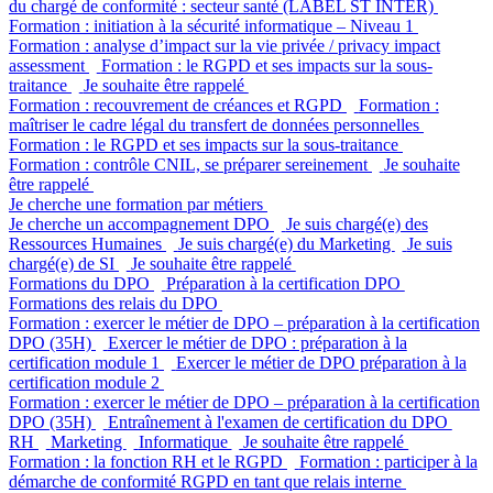
du chargé de conformité : secteur santé (LABEL ST INTER)
Formation : initiation à la sécurité informatique – Niveau 1
Formation : analyse d’impact sur la vie privée / privacy impact
assessment
Formation : le RGPD et ses impacts sur la sous-
traitance
Je souhaite être rappelé
Formation : recouvrement de créances et RGPD
Formation :
maîtriser le cadre légal du transfert de données personnelles
Formation : le RGPD et ses impacts sur la sous-traitance
Formation : contrôle CNIL, se préparer sereinement
Je souhaite
être rappelé
Je cherche une formation par métiers
Je cherche un accompagnement DPO
Je suis chargé(e) des
Ressources Humaines
Je suis chargé(e) du Marketing
Je suis
chargé(e) de SI
Je souhaite être rappelé
Formations du DPO
Préparation à la certification DPO
Formations des relais du DPO
Formation : exercer le métier de DPO – préparation à la certification
DPO (35H)
Exercer le métier de DPO : préparation à la
certification module 1
Exercer le métier de DPO préparation à la
certification module 2
Formation : exercer le métier de DPO – préparation à la certification
DPO (35H)
Entraînement à l'examen de certification du DPO
RH
Marketing
Informatique
Je souhaite être rappelé
Formation : la fonction RH et le RGPD
Formation : participer à la
démarche de conformité RGPD en tant que relais interne