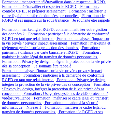
Formation : manager un télétravailleur dans le respect du RGPD
Formation : télétravailler et respecter le RGPD
Formation :
contrôle CNIL, se préparer sereinement
Formation : maîtriser le
cadre légal du transfert de données personnelles
Formation : le
RGPD et ses impacts sur la sous-traitance
Je souhaite être rappelé
Formation : marketing et RGPD, comment maitriser votre gestion
des données ?
Formation : participer à la démarche de conformité
RGPD en tant que relais interne
Formation : analyse d’impact sur
la vie privée / privacy impact assessment
Formation : marketing et
règlement général sur la protection des données
Formation :
paiement à distance par carte bancaire et RGPD
Formation :
maîtriser le cadre légal du transfert de données personnelles
Formation : Privacy by design, intégrer la protection de la vie privée
dès sa conception
Je souhaite être rappelé
Formation : analyse d’impact sur la vie privée / privacy impact
assessment
Formation : participer à la démarche de conformité
RGPD en tant que relais interne
Formation : Privacy by design,
intégrer la protection de la vie privée dès sa conception
Formation
: Privacy by design, intégrer la protection de la vie privée dès sa
conception
Formation : Usage des systèmes de vidéoprotection /
vidéosurveillance
Formation : maîtriser le cadre légal du transfert
de données personnelles
Formation : initiation à la sécurité
informatique – Niveau 1
Formation : maîtriser le cadre légal du
transfert de données personnelles
Formation : le RGPD et ses