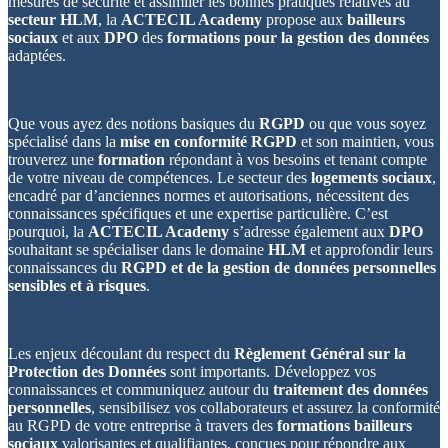
mesures de sécurité et assimiler les bonnes pratiques relatives au
secteur HLM
, la
ACTECIL Academy
propose aux
bailleurs
sociaux
et aux
DPO
des
formations pour la gestion des données
adaptées.
Que vous ayez des notions basiques du
RGPD
ou que vous soyez
spécialisé dans la
mise en conformité RGPD
et son maintien, vous
trouverez une
formation
répondant à vos besoins et tenant compte
de votre niveau de compétences. Le secteur des
logements sociaux
,
encadré par d’anciennes normes et autorisations, nécessitent des
connaissances spécifiques et une expertise particulière.
C’est
pourquoi, la
ACTECIL Academy
s’adresse également aux
DPO
souhaitant se spécialiser dans le domaine
HLM
et approfondir leurs
connaissances du
RGPD et de la gestion de données personnelles
sensibles et à risques
.
Les enjeux découlant du respect du
Règlement Général sur la
Protection des Données
sont importants. Développez vos
connaissances et communiquez autour du
traitement des données
personnelles
, sensibilisez vos collaborateurs et assurez la conformité
au RGPD de votre entreprise à travers des
formations bailleurs
sociaux
valorisantes et qualifiantes, conçues pour répondre aux