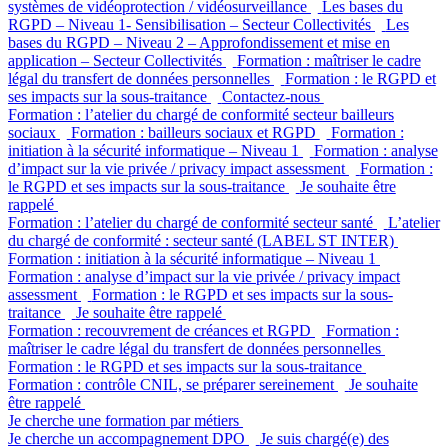
systèmes de vidéoprotection / vidéosurveillance
Les bases du
RGPD – Niveau 1- Sensibilisation – Secteur Collectivités
Les
bases du RGPD – Niveau 2 – Approfondissement et mise en
application – Secteur Collectivités
Formation : maîtriser le cadre
légal du transfert de données personnelles
Formation : le RGPD et
ses impacts sur la sous-traitance
Contactez-nous
Formation : l’atelier du chargé de conformité secteur bailleurs
sociaux
Formation : bailleurs sociaux et RGPD
Formation :
initiation à la sécurité informatique – Niveau 1
Formation : analyse
d’impact sur la vie privée / privacy impact assessment
Formation :
le RGPD et ses impacts sur la sous-traitance
Je souhaite être
rappelé
Formation : l’atelier du chargé de conformité secteur santé
L’atelier
du chargé de conformité : secteur santé (LABEL ST INTER)
Formation : initiation à la sécurité informatique – Niveau 1
Formation : analyse d’impact sur la vie privée / privacy impact
assessment
Formation : le RGPD et ses impacts sur la sous-
traitance
Je souhaite être rappelé
Formation : recouvrement de créances et RGPD
Formation :
maîtriser le cadre légal du transfert de données personnelles
Formation : le RGPD et ses impacts sur la sous-traitance
Formation : contrôle CNIL, se préparer sereinement
Je souhaite
être rappelé
Je cherche une formation par métiers
Je cherche un accompagnement DPO
Je suis chargé(e) des