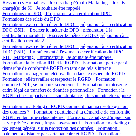
Ressources Humaines
Je suis chargé(e) du Marketing
Je suis
chargé(e) de SI
Je souhaite être rappelé
Formations du DPO
Préparation à la certification DPO
Formations des relais du DPO
Formation : exercer le métier de DPO – préparation à la certification
DPO (35H)
Exercer le métier de DPO : préparation à la
certification module 1
Exercer le métier de DPO préparation à la
certification module 2
Formation : exercer le métier de DPO – préparation à la certification
DPO (35H)
Entraînement à l'examen de certification du DPO
RH
Marketing
Informatique
Je souhaite être rappelé
Formation : la fonction RH et le RGPD
Formation : participer à la
démarche de conformité RGPD en tant que relais interne
Formation : manager un télétravailleur dans le respect du RGPD
Formation : télétravailler et respecter le RGPD
Formation :
contrôle CNIL, se préparer sereinement
Formation : maîtriser le
cadre légal du transfert de données personnelles
Formation : le
RGPD et ses impacts sur la sous-traitance
Je souhaite être rappelé
Formation : marketing et RGPD, comment maitriser votre gestion
des données ?
Formation : participer à la démarche de conformité
RGPD en tant que relais interne
Formation : analyse d’impact sur
la vie privée / privacy impact assessment
Formation : marketing et
règlement général sur la protection des données
Formation :
paiement à distance par carte bancaire et RGPD
Formation :