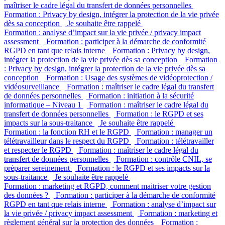
maîtriser le cadre légal du transfert de données personnelles
Formation : Privacy by design, intégrer la protection de la vie privée
dès sa conception
Je souhaite être rappelé
Formation : analyse d’impact sur la vie privée / privacy impact
assessment
Formation : participer à la démarche de conformité
RGPD en tant que relais interne
Formation : Privacy by design,
intégrer la protection de la vie privée dès sa conception
Formation
: Privacy by design, intégrer la protection de la vie privée dès sa
conception
Formation : Usage des systèmes de vidéoprotection /
vidéosurveillance
Formation : maîtriser le cadre légal du transfert
de données personnelles
Formation : initiation à la sécurité
informatique – Niveau 1
Formation : maîtriser le cadre légal du
transfert de données personnelles
Formation : le RGPD et ses
impacts sur la sous-traitance
Je souhaite être rappelé
Formation : la fonction RH et le RGPD
Formation : manager un
télétravailleur dans le respect du RGPD
Formation : télétravailler
et respecter le RGPD
Formation : maîtriser le cadre légal du
transfert de données personnelles
Formation : contrôle CNIL, se
préparer sereinement
Formation : le RGPD et ses impacts sur la
sous-traitance
Je souhaite être rappelé
Formation : marketing et RGPD, comment maitriser votre gestion
des données ?
Formation : participer à la démarche de conformité
RGPD en tant que relais interne
Formation : analyse d’impact sur
la vie privée / privacy impact assessment
Formation : marketing et
règlement général sur la protection des données
Formation :