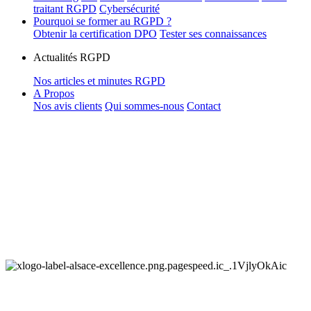
traitant RGPD
Cybersécurité
Pourquoi se former au RGPD ?
Obtenir la certification DPO
Tester ses connaissances
Actualités RGPD
Nos articles et minutes RGPD
A Propos
Nos avis clients
Qui sommes-nous
Contact
Votre partenaire pour toutes vos
formations
RGPD & Cybersécurité.
Formez vous. Formez vos collaborateurs. Aidez votre DPO à
réussir sa certification.
Formations RGPD et Cyber en présentiel, à distance ou en e-
learning.