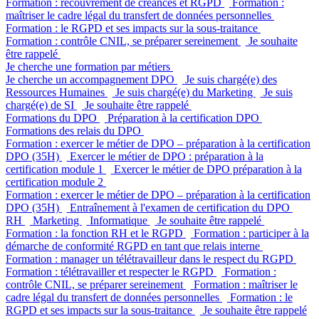
Formation : recouvrement de créances et RGPD
Formation :
maîtriser le cadre légal du transfert de données personnelles
Formation : le RGPD et ses impacts sur la sous-traitance
Formation : contrôle CNIL, se préparer sereinement
Je souhaite
être rappelé
Je cherche une formation par métiers
Je cherche un accompagnement DPO
Je suis chargé(e) des
Ressources Humaines
Je suis chargé(e) du Marketing
Je suis
chargé(e) de SI
Je souhaite être rappelé
Formations du DPO
Préparation à la certification DPO
Formations des relais du DPO
Formation : exercer le métier de DPO – préparation à la certification
DPO (35H)
Exercer le métier de DPO : préparation à la
certification module 1
Exercer le métier de DPO préparation à la
certification module 2
Formation : exercer le métier de DPO – préparation à la certification
DPO (35H)
Entraînement à l'examen de certification du DPO
RH
Marketing
Informatique
Je souhaite être rappelé
Formation : la fonction RH et le RGPD
Formation : participer à la
démarche de conformité RGPD en tant que relais interne
Formation : manager un télétravailleur dans le respect du RGPD
Formation : télétravailler et respecter le RGPD
Formation :
contrôle CNIL, se préparer sereinement
Formation : maîtriser le
cadre légal du transfert de données personnelles
Formation : le
RGPD et ses impacts sur la sous-traitance
Je souhaite être rappelé