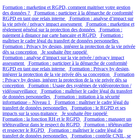
Formation : marketing et RGPD, comment maitriser votre gestion
des données ?
Formation : participer à la démarche de conformité
RGPD en tant que relais interne
Formation : analyse d’impact sur
la vie privée / privacy impact assessment
Formation : marketing et
règlement général sur la protection des données
Formation :
paiement à distance par carte bancaire et RGPD
Formation :
maîtriser le cadre légal du transfert de données personnelles
Formation : Privacy by design, intégrer la protection de la vie privée
dès sa conception
Je souhaite être rappelé
Formation : analyse d’impact sur la vie privée / privacy impact
assessment
Formation : participer à la démarche de conformité
RGPD en tant que relais interne
Formation : Privacy by design,
intégrer la protection de la vie privée dès sa conception
Formation
: Privacy by design, intégrer la protection de la vie privée dès sa
conception
Formation : Usage des systèmes de vidéoprotection /
vidéosurveillance
Formation : maîtriser le cadre légal du transfert
de données personnelles
Formation : initiation à la sécurité
informatique – Niveau 1
Formation : maîtriser le cadre légal du
transfert de données personnelles
Formation : le RGPD et ses
impacts sur la sous-traitance
Je souhaite être rappelé
Formation : la fonction RH et le RGPD
Formation : manager un
télétravailleur dans le respect du RGPD
Formation : télétravailler
et respecter le RGPD
Formation : maîtriser le cadre légal du
transfert de données personnelles
Formation : contrôle CNIL, se