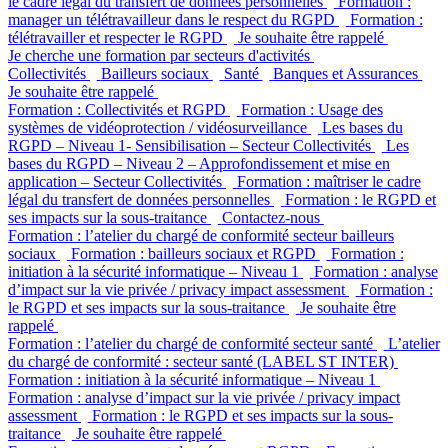
le cadre légal du transfert de données personnelles
Formation :
manager un télétravailleur dans le respect du RGPD
Formation :
télétravailler et respecter le RGPD
Je souhaite être rappelé
Je cherche une formation par secteurs d'activités
Collectivités
Bailleurs sociaux
Santé
Banques et Assurances
Je souhaite être rappelé
Formation : Collectivités et RGPD
Formation : Usage des
systèmes de vidéoprotection / vidéosurveillance
Les bases du
RGPD – Niveau 1- Sensibilisation – Secteur Collectivités
Les
bases du RGPD – Niveau 2 – Approfondissement et mise en
application – Secteur Collectivités
Formation : maîtriser le cadre
légal du transfert de données personnelles
Formation : le RGPD et
ses impacts sur la sous-traitance
Contactez-nous
Formation : l’atelier du chargé de conformité secteur bailleurs
sociaux
Formation : bailleurs sociaux et RGPD
Formation :
initiation à la sécurité informatique – Niveau 1
Formation : analyse
d’impact sur la vie privée / privacy impact assessment
Formation :
le RGPD et ses impacts sur la sous-traitance
Je souhaite être
rappelé
Formation : l’atelier du chargé de conformité secteur santé
L’atelier
du chargé de conformité : secteur santé (LABEL ST INTER)
Formation : initiation à la sécurité informatique – Niveau 1
Formation : analyse d’impact sur la vie privée / privacy impact
assessment
Formation : le RGPD et ses impacts sur la sous-
traitance
Je souhaite être rappelé