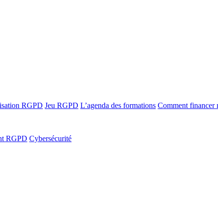
ilisation RGPD
Jeu RGPD
L’agenda des formations
Comment financer
ant RGPD
Cybersécurité