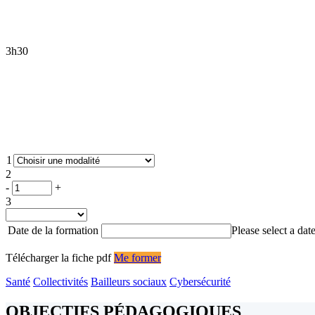
3h30
1
2
quantité
-
+
de
3
Formation
:
Date de la formation
Please select a date
les
points
Télécharger la fiche pdf
Me former
clés
de
Santé
Collectivités
Bailleurs sociaux
Cybersécurité
la
conformité
OBJECTIFS PÉDAGOGIQUES
juridique