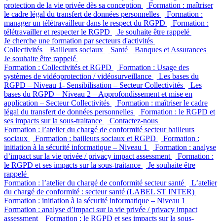
protection de la vie privée dès sa conception
Formation : maîtriser
le cadre légal du transfert de données personnelles
Formation :
manager un télétravailleur dans le respect du RGPD
Formation :
télétravailler et respecter le RGPD
Je souhaite être rappelé
Je cherche une formation par secteurs d'activités
Collectivités
Bailleurs sociaux
Santé
Banques et Assurances
Je souhaite être rappelé
Formation : Collectivités et RGPD
Formation : Usage des
systèmes de vidéoprotection / vidéosurveillance
Les bases du
RGPD – Niveau 1- Sensibilisation – Secteur Collectivités
Les
bases du RGPD – Niveau 2 – Approfondissement et mise en
application – Secteur Collectivités
Formation : maîtriser le cadre
légal du transfert de données personnelles
Formation : le RGPD et
ses impacts sur la sous-traitance
Contactez-nous
Formation : l’atelier du chargé de conformité secteur bailleurs
sociaux
Formation : bailleurs sociaux et RGPD
Formation :
initiation à la sécurité informatique – Niveau 1
Formation : analyse
d’impact sur la vie privée / privacy impact assessment
Formation :
le RGPD et ses impacts sur la sous-traitance
Je souhaite être
rappelé
Formation : l’atelier du chargé de conformité secteur santé
L’atelier
du chargé de conformité : secteur santé (LABEL ST INTER)
Formation : initiation à la sécurité informatique – Niveau 1
Formation : analyse d’impact sur la vie privée / privacy impact
assessment
Formation : le RGPD et ses impacts sur la sous-