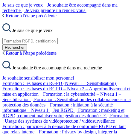
Je sais ce que je veux
Je souhaite être accompagné dans ma
recherche
Je veux prendre un rendez-vous
Retour à l'étape précédente
Je sais ce que je veux
Rechercher
Retour à l'étape précédente
Je souhaite être accompagné dans ma recherche
Je souhaite sensibiliser mon personnel
Formation : les bases du RGPD (Niveau 1 – Sensibilisation)
Formation : les bases du RGPD – Niveau 2 – Approfondissement et
mise en application
Formation : la cybersécurité – Niveau 1 –
Sensibilisation
Formation : Sensibilisation des collaborateurs sur la
protection des données
Formation : initiation à la sécurité
informatique – Niveau 1
Jeu RGPD
Formation : marketing et
RGPD, comment maitriser votre gestion des données ?
Formation
: Usage des systèmes de vidéoprotection / vidéosurveillance
Formation : participer à la démarche de conformité RGPD en tant
que relais interne
Formation : Privacy by design, intégrer la