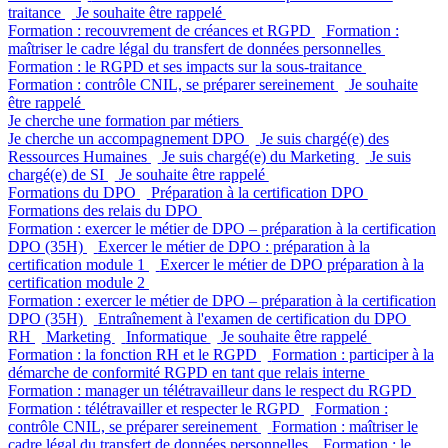
traitance
Je souhaite être rappelé
Formation : recouvrement de créances et RGPD
Formation :
maîtriser le cadre légal du transfert de données personnelles
Formation : le RGPD et ses impacts sur la sous-traitance
Formation : contrôle CNIL, se préparer sereinement
Je souhaite
être rappelé
Je cherche une formation par métiers
Je cherche un accompagnement DPO
Je suis chargé(e) des
Ressources Humaines
Je suis chargé(e) du Marketing
Je suis
chargé(e) de SI
Je souhaite être rappelé
Formations du DPO
Préparation à la certification DPO
Formations des relais du DPO
Formation : exercer le métier de DPO – préparation à la certification
DPO (35H)
Exercer le métier de DPO : préparation à la
certification module 1
Exercer le métier de DPO préparation à la
certification module 2
Formation : exercer le métier de DPO – préparation à la certification
DPO (35H)
Entraînement à l'examen de certification du DPO
RH
Marketing
Informatique
Je souhaite être rappelé
Formation : la fonction RH et le RGPD
Formation : participer à la
démarche de conformité RGPD en tant que relais interne
Formation : manager un télétravailleur dans le respect du RGPD
Formation : télétravailler et respecter le RGPD
Formation :
contrôle CNIL, se préparer sereinement
Formation : maîtriser le
cadre légal du transfert de données personnelles
Formation : le