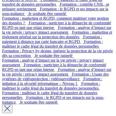
transfert de données personnelles
Formation : contrôle CNIL, se
préparer sereinement
Formation : le RGPD et ses impacts sur la
sous-traitance
Je souhaite être rappelé
Formation : marketing et RGPD, comment maitriser votre gestion
des données ?
Formation : participer à la démarche de conformité
RGPD en tant que relais interne
Formation : analyse d’impact sur
la vie privée / privacy impact assessment
Formation : marketing et
règlement général sur la protection des données
Formation :
paiement à distance par carte bancaire et RGPD
Formation :
maîtriser le cadre légal du transfert de données personnelles
Formation : Privacy by design, intégrer la protection de la vie privée
dès sa conception
Je souhaite être rappelé
Formation : analyse d’impact sur la vie privée / privacy impact
assessment
Formation : participer à la démarche de conformité
RGPD en tant que relais interne
Formation : analyse d’impact sur
la vie privée / privacy impact assessment
Formation : Usage des
systèmes de vidéoprotection / vidéosurveillance
Formation :
initiation à la sécurité informatique – Niveau 1
Formation :
maîtriser le cadre légal du transfert de données personnelles
Formation : maîtriser le cadre légal du transfert de données
personnelles
Formation : le RGPD et ses impacts sur la sous-
traitance
Je souhaite être rappelé