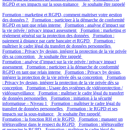
RGPD et ses impacts sur la sous-traitance
Je souhaite être rappelé
Formation : marketing et RGPD, comment maitriser votre gestion
des données ?
Formation : participer à la démarche de conformité
RGPD en tant que relais interne
Formation : analyse d’impact sur
la vie privée / privacy impact assessment
Formation : marketing et
règlement général sur la protection des données
Formation :
paiement à distance par carte bancaire et RGPD
Formation :
maîtriser le cadre légal du transfert de données personnelles
Formation : Privacy by design, intégrer la protection de la vie privée
dès sa conception
Je souhaite être rappelé
Formation : analyse d’impact sur la vie privée / privacy impact
assessment
Formation : participer à la démarche de conformité
RGPD en tant que relais interne
Formation : Privacy by design,
intégrer la protection de la vie privée dès sa conception
Formation
: Privacy by design, intégrer la protection de la vie privée dès sa
conception
Formation : Usage des systèmes de vidéoprotection /
vidéosurveillance
Formation : maîtriser le cadre légal du transfert
de données personnelles
Formation : initiation à la sécurité
informatique – Niveau 1
Formation : maîtriser le cadre légal du
transfert de données personnelles
Formation : le RGPD et ses
impacts sur la sous-traitance
Je souhaite être rappelé
Formation : la fonction RH et le RGPD
Formation : manager un
télétravailleur dans le respect du RGPD
Formation : télétravailler
et respecter le RGPD
Formation : maîtriser le cadre légal du