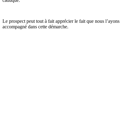
caduque.
Le prospect peut tout à fait apprécier le fait que nous l’ayons
accompagné dans cette démarche.
Votre avis
compte
pour nous
Chaque retour
d’expérience
nous permet
sans cesse de
nous améliorer
et nous permet
surtout, de nous