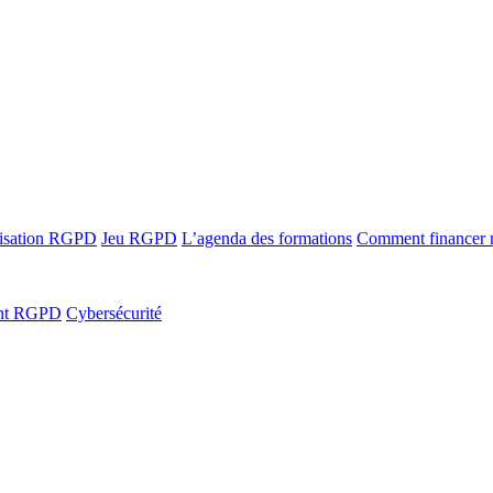
ilisation RGPD
Jeu RGPD
L’agenda des formations
Comment financer
ant RGPD
Cybersécurité