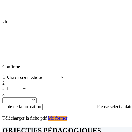
7h
Confirmé
1
2
quantité
-
+
de
3
Formation
:
Date de la formation
Please select a date
Privacy
by
Télécharger la fiche pdf
Me former
design,
intégrer
OBJECTIFS PÉDAGOGIQUES
la