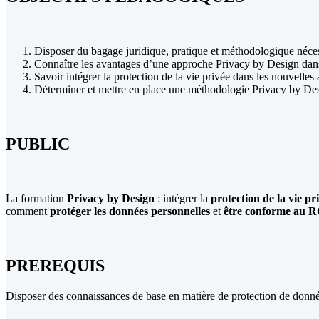
protection
de
la
vie
Disposer du bagage juridique, pratique et méthodologique nécessa
privée
Connaître les avantages d’une approche Privacy by Design dans
dès
Savoir intégrer la protection de la vie privée dans les nouvelle
sa
Déterminer et mettre en place une méthodologie Privacy by De
conception
PUBLIC
La formation
Privacy by Design
: intégrer la
protection de la vie pr
comment
protéger les données personnelles
et
être conforme au
PREREQUIS
Disposer des connaissances de base en matière de protection de donnée