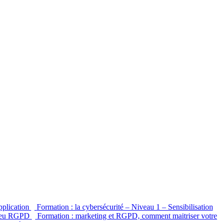
pplication
Formation : la cybersécurité – Niveau 1 – Sensibilisation
Jeu RGPD
Formation : marketing et RGPD, comment maitriser votre