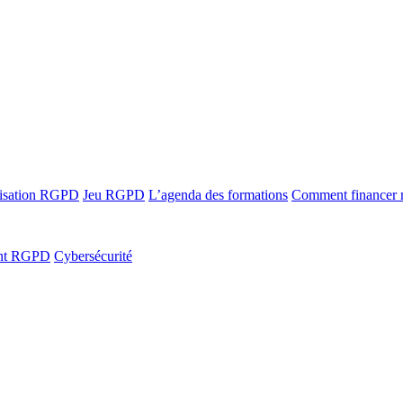
ilisation RGPD
Jeu RGPD
L’agenda des formations
Comment financer
ant RGPD
Cybersécurité