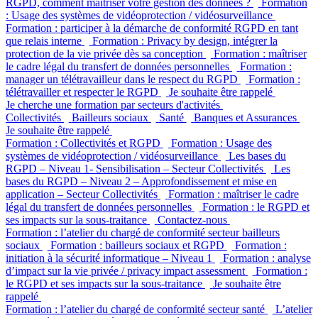
RGPD, comment maitriser votre gestion des données ?
Formation
: Usage des systèmes de vidéoprotection / vidéosurveillance
Formation : participer à la démarche de conformité RGPD en tant
que relais interne
Formation : Privacy by design, intégrer la
protection de la vie privée dès sa conception
Formation : maîtriser
le cadre légal du transfert de données personnelles
Formation :
manager un télétravailleur dans le respect du RGPD
Formation :
télétravailler et respecter le RGPD
Je souhaite être rappelé
Je cherche une formation par secteurs d'activités
Collectivités
Bailleurs sociaux
Santé
Banques et Assurances
Je souhaite être rappelé
Formation : Collectivités et RGPD
Formation : Usage des
systèmes de vidéoprotection / vidéosurveillance
Les bases du
RGPD – Niveau 1- Sensibilisation – Secteur Collectivités
Les
bases du RGPD – Niveau 2 – Approfondissement et mise en
application – Secteur Collectivités
Formation : maîtriser le cadre
légal du transfert de données personnelles
Formation : le RGPD et
ses impacts sur la sous-traitance
Contactez-nous
Formation : l’atelier du chargé de conformité secteur bailleurs
sociaux
Formation : bailleurs sociaux et RGPD
Formation :
initiation à la sécurité informatique – Niveau 1
Formation : analyse
d’impact sur la vie privée / privacy impact assessment
Formation :
le RGPD et ses impacts sur la sous-traitance
Je souhaite être
rappelé
Formation : l’atelier du chargé de conformité secteur santé
L’atelier