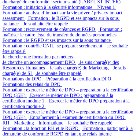
du chargé de conformité : secteur santé (LABEL ST INTER)
Formation : initiation à la sécurité informatique – Niveau 1
Formation : analyse d’impact sur la vie privée / privacy impact
assessment
Formation : le RGPD et ses impacts sur la sous-
traitance
Je souhaite être rappelé
Formation : recouvrement de créances et RGPD
Formation :
maîtriser le cadre légal du transfert de données personnelles
Formation : le RGPD et ses impacts sur la sous-traitance
Formation : contrôle CNIL, se préparer sereinement
Je souhaite
être rappelé
Je cherche une formation par métiers
Je cherche un accompagnement DPO
Je suis chargé(e) des
Ressources Humaines
Je suis chargé(e) du Marketing
Je suis
chargé(e) de SI
Je souhaite être rappelé
Formations du DPO
Préparation à la certification DPO
Formations des relais du DPO
Formation : exercer le métier de DPO – préparation à la certification
DPO (35H)
Exercer le métier de DPO : préparation à la
certification module 1
Exercer le métier de DPO préparation à la
certification module 2
Formation : exercer le métier de DPO – préparation à la certification
DPO (35H)
Entraînement à l'examen de certification du DPO
RH
Marketing
Informatique
Je souhaite être rappelé
Formation : la fonction RH et le RGPD
Formation : participer à la
démarche de conformité RGPD en tant que relais interne