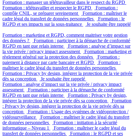
Formation : manager un télétravailleur dans le respect du RGPD
Formation : télétravailler et respecter le RGPD
Formation :
contrôle CNIL, se préparer sereinement
Formation : maîtriser le
cadre légal du transfert de données personnelles
Formation : le
RGPD et ses impacts sur la sous-traitance
Je souhaite être rappelé
Formation : marketing et RGPD, comment maitriser votre gestion
des données ?
Formation : participer à la démarche de conformité
RGPD en tant que relais interne
Formation : analyse d’impact sur
la vie privée / privacy impact assessment
Formation : marketing et
règlement général sur la protection des données
Formation :
paiement à distance par carte bancaire et RGPD
Formation :
maîtriser le cadre légal du transfert de données personnelles
Formation : Privacy by design, intégrer la protection de la vie privée
dès sa conception
Je souhaite être rappelé
Formation : analyse d’impact sur la vie privée / privacy impact
assessment
Formation : participer à la démarche de conformité
RGPD en tant que relais interne
Formation : Privacy by design,
intégrer la protection de la vie privée dès sa conception
Formation
: Privacy by design, intégrer la protection de la vie privée dès sa
conception
Formation : Usage des systèmes de vidéoprotection /
vidéosurveillance
Formation : maîtriser le cadre légal du transfert
de données personnelles
Formation : initiation à la sécurité
informatique – Niveau 1
Formation : maîtriser le cadre légal du
transfert de données personnelles
Formation : le RGPD et ses