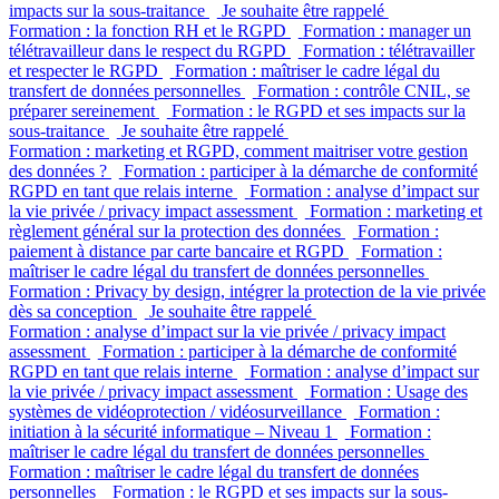
impacts sur la sous-traitance
Je souhaite être rappelé
Formation : la fonction RH et le RGPD
Formation : manager un
télétravailleur dans le respect du RGPD
Formation : télétravailler
et respecter le RGPD
Formation : maîtriser le cadre légal du
transfert de données personnelles
Formation : contrôle CNIL, se
préparer sereinement
Formation : le RGPD et ses impacts sur la
sous-traitance
Je souhaite être rappelé
Formation : marketing et RGPD, comment maitriser votre gestion
des données ?
Formation : participer à la démarche de conformité
RGPD en tant que relais interne
Formation : analyse d’impact sur
la vie privée / privacy impact assessment
Formation : marketing et
règlement général sur la protection des données
Formation :
paiement à distance par carte bancaire et RGPD
Formation :
maîtriser le cadre légal du transfert de données personnelles
Formation : Privacy by design, intégrer la protection de la vie privée
dès sa conception
Je souhaite être rappelé
Formation : analyse d’impact sur la vie privée / privacy impact
assessment
Formation : participer à la démarche de conformité
RGPD en tant que relais interne
Formation : analyse d’impact sur
la vie privée / privacy impact assessment
Formation : Usage des
systèmes de vidéoprotection / vidéosurveillance
Formation :
initiation à la sécurité informatique – Niveau 1
Formation :
maîtriser le cadre légal du transfert de données personnelles
Formation : maîtriser le cadre légal du transfert de données
personnelles
Formation : le RGPD et ses impacts sur la sous-