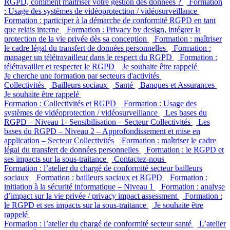
RGPD, comment maitriser votre gestion des données ?
Formation
: Usage des systèmes de vidéoprotection / vidéosurveillance
Formation : participer à la démarche de conformité RGPD en tant
que relais interne
Formation : Privacy by design, intégrer la
protection de la vie privée dès sa conception
Formation : maîtriser
le cadre légal du transfert de données personnelles
Formation :
manager un télétravailleur dans le respect du RGPD
Formation :
télétravailler et respecter le RGPD
Je souhaite être rappelé
Je cherche une formation par secteurs d'activités
Collectivités
Bailleurs sociaux
Santé
Banques et Assurances
Je souhaite être rappelé
Formation : Collectivités et RGPD
Formation : Usage des
systèmes de vidéoprotection / vidéosurveillance
Les bases du
RGPD – Niveau 1- Sensibilisation – Secteur Collectivités
Les
bases du RGPD – Niveau 2 – Approfondissement et mise en
application – Secteur Collectivités
Formation : maîtriser le cadre
légal du transfert de données personnelles
Formation : le RGPD et
ses impacts sur la sous-traitance
Contactez-nous
Formation : l’atelier du chargé de conformité secteur bailleurs
sociaux
Formation : bailleurs sociaux et RGPD
Formation :
initiation à la sécurité informatique – Niveau 1
Formation : analyse
d’impact sur la vie privée / privacy impact assessment
Formation :
le RGPD et ses impacts sur la sous-traitance
Je souhaite être
rappelé
Formation : l’atelier du chargé de conformité secteur santé
L’atelier