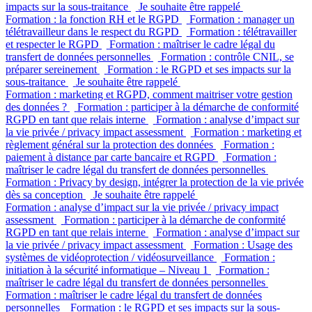
impacts sur la sous-traitance
Je souhaite être rappelé
Formation : la fonction RH et le RGPD
Formation : manager un
télétravailleur dans le respect du RGPD
Formation : télétravailler
et respecter le RGPD
Formation : maîtriser le cadre légal du
transfert de données personnelles
Formation : contrôle CNIL, se
préparer sereinement
Formation : le RGPD et ses impacts sur la
sous-traitance
Je souhaite être rappelé
Formation : marketing et RGPD, comment maitriser votre gestion
des données ?
Formation : participer à la démarche de conformité
RGPD en tant que relais interne
Formation : analyse d’impact sur
la vie privée / privacy impact assessment
Formation : marketing et
règlement général sur la protection des données
Formation :
paiement à distance par carte bancaire et RGPD
Formation :
maîtriser le cadre légal du transfert de données personnelles
Formation : Privacy by design, intégrer la protection de la vie privée
dès sa conception
Je souhaite être rappelé
Formation : analyse d’impact sur la vie privée / privacy impact
assessment
Formation : participer à la démarche de conformité
RGPD en tant que relais interne
Formation : analyse d’impact sur
la vie privée / privacy impact assessment
Formation : Usage des
systèmes de vidéoprotection / vidéosurveillance
Formation :
initiation à la sécurité informatique – Niveau 1
Formation :
maîtriser le cadre légal du transfert de données personnelles
Formation : maîtriser le cadre légal du transfert de données
personnelles
Formation : le RGPD et ses impacts sur la sous-