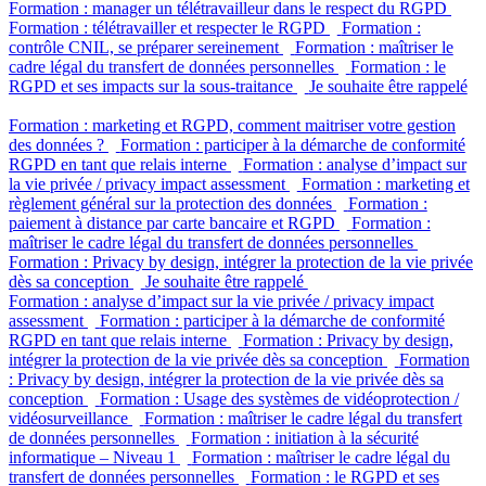
Formation : manager un télétravailleur dans le respect du RGPD
Formation : télétravailler et respecter le RGPD
Formation :
contrôle CNIL, se préparer sereinement
Formation : maîtriser le
cadre légal du transfert de données personnelles
Formation : le
RGPD et ses impacts sur la sous-traitance
Je souhaite être rappelé
Formation : marketing et RGPD, comment maitriser votre gestion
des données ?
Formation : participer à la démarche de conformité
RGPD en tant que relais interne
Formation : analyse d’impact sur
la vie privée / privacy impact assessment
Formation : marketing et
règlement général sur la protection des données
Formation :
paiement à distance par carte bancaire et RGPD
Formation :
maîtriser le cadre légal du transfert de données personnelles
Formation : Privacy by design, intégrer la protection de la vie privée
dès sa conception
Je souhaite être rappelé
Formation : analyse d’impact sur la vie privée / privacy impact
assessment
Formation : participer à la démarche de conformité
RGPD en tant que relais interne
Formation : Privacy by design,
intégrer la protection de la vie privée dès sa conception
Formation
: Privacy by design, intégrer la protection de la vie privée dès sa
conception
Formation : Usage des systèmes de vidéoprotection /
vidéosurveillance
Formation : maîtriser le cadre légal du transfert
de données personnelles
Formation : initiation à la sécurité
informatique – Niveau 1
Formation : maîtriser le cadre légal du
transfert de données personnelles
Formation : le RGPD et ses