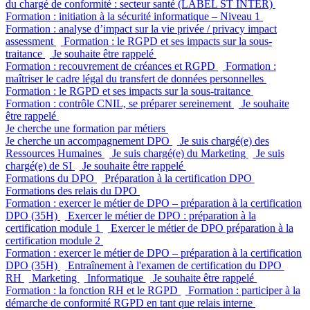
du chargé de conformité : secteur santé (LABEL ST INTER)
Formation : initiation à la sécurité informatique – Niveau 1
Formation : analyse d’impact sur la vie privée / privacy impact
assessment
Formation : le RGPD et ses impacts sur la sous-
traitance
Je souhaite être rappelé
Formation : recouvrement de créances et RGPD
Formation :
maîtriser le cadre légal du transfert de données personnelles
Formation : le RGPD et ses impacts sur la sous-traitance
Formation : contrôle CNIL, se préparer sereinement
Je souhaite
être rappelé
Je cherche une formation par métiers
Je cherche un accompagnement DPO
Je suis chargé(e) des
Ressources Humaines
Je suis chargé(e) du Marketing
Je suis
chargé(e) de SI
Je souhaite être rappelé
Formations du DPO
Préparation à la certification DPO
Formations des relais du DPO
Formation : exercer le métier de DPO – préparation à la certification
DPO (35H)
Exercer le métier de DPO : préparation à la
certification module 1
Exercer le métier de DPO préparation à la
certification module 2
Formation : exercer le métier de DPO – préparation à la certification
DPO (35H)
Entraînement à l'examen de certification du DPO
RH
Marketing
Informatique
Je souhaite être rappelé
Formation : la fonction RH et le RGPD
Formation : participer à la
démarche de conformité RGPD en tant que relais interne