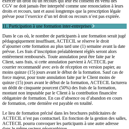
exercer un droit ou un recours qui leur est consenti en vertu des
CGV ne doit jamais être interprété comme une renonciation à leurs
droits et recours, tant et aussi longtemps que la prescription légale
prévue pour l’exercice d’un tel droit ou recours n’est pas expirée.
11. Participation à une formation inter-entreprises
Dans le cas où, le nombre de participants à une formation serait jugé
pédagogiquement insuffisant, ACTECIL se réserve le droit
d’ajourner cette formation au plus tard une (1) semaine avant la date
prévue. Les frais d’inscription préalablement réglés seront alors
entièrement remboursés. Toute annulation peut être faite par le
Client, sans frais, si cette annulation parvient à ACTECIL par
courrier recommandé avec avis de réception en version papier, au
moins quinze (15) jours avant le début de la formation. Sauf cas de
force majeur, pour toute annulation faite par le Client moins de
quinze (15) jours avant le début de la formation, ACTECIL facturera
un dédit de cinquante pourcent (50%) des frais de la formation,
montant non imputable par le Client à la contribution financière
obligatoire de formation. En cas d’absence ou d’abandon en cours
de formation, cette dernière est payable en totalité.
Le lieu de formation précisé dans les brochures publicitaires de
ACTECIL n’est pas contractuel. En fonction de la gestion des salles,
ACTECIL pourra convoquer les participants à une autre adresse
dans le même secteur géographique.