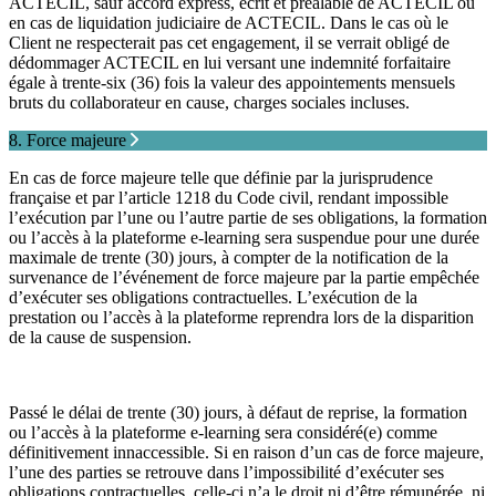
ACTECIL, sauf accord express, écrit et préalable de ACTECIL ou
en cas de liquidation judiciaire de ACTECIL. Dans le cas où le
Client ne respecterait pas cet engagement, il se verrait obligé de
dédommager ACTECIL en lui versant une indemnité forfaitaire
égale à trente-six (36) fois la valeur des appointements mensuels
bruts du collaborateur en cause, charges sociales incluses.
8. Force majeure
En cas de force majeure telle que définie par la jurisprudence
française et par l’article 1218 du Code civil, rendant impossible
l’exécution par l’une ou l’autre partie de ses obligations, la formation
ou l’accès à la plateforme e-learning sera suspendue pour une durée
maximale de trente (30) jours, à compter de la notification de la
survenance de l’événement de force majeure par la partie empêchée
d’exécuter ses obligations contractuelles. L’exécution de la
prestation ou l’accès à la plateforme reprendra lors de la disparition
de la cause de suspension.
Passé le délai de trente (30) jours, à défaut de reprise, la formation
ou l’accès à la plateforme e-learning sera considéré(e) comme
définitivement innaccessible. Si en raison d’un cas de force majeure,
l’une des parties se retrouve dans l’impossibilité d’exécuter ses
obligations contractuelles, celle-ci n’a le droit ni d’être rémunérée, ni