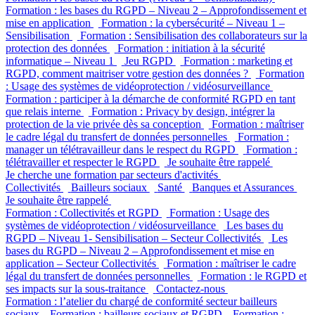
Formation : les bases du RGPD – Niveau 2 – Approfondissement et
mise en application
Formation : la cybersécurité – Niveau 1 –
Sensibilisation
Formation : Sensibilisation des collaborateurs sur la
protection des données
Formation : initiation à la sécurité
informatique – Niveau 1
Jeu RGPD
Formation : marketing et
RGPD, comment maitriser votre gestion des données ?
Formation
: Usage des systèmes de vidéoprotection / vidéosurveillance
Formation : participer à la démarche de conformité RGPD en tant
que relais interne
Formation : Privacy by design, intégrer la
protection de la vie privée dès sa conception
Formation : maîtriser
le cadre légal du transfert de données personnelles
Formation :
manager un télétravailleur dans le respect du RGPD
Formation :
télétravailler et respecter le RGPD
Je souhaite être rappelé
Je cherche une formation par secteurs d'activités
Collectivités
Bailleurs sociaux
Santé
Banques et Assurances
Je souhaite être rappelé
Formation : Collectivités et RGPD
Formation : Usage des
systèmes de vidéoprotection / vidéosurveillance
Les bases du
RGPD – Niveau 1- Sensibilisation – Secteur Collectivités
Les
bases du RGPD – Niveau 2 – Approfondissement et mise en
application – Secteur Collectivités
Formation : maîtriser le cadre
légal du transfert de données personnelles
Formation : le RGPD et
ses impacts sur la sous-traitance
Contactez-nous
Formation : l’atelier du chargé de conformité secteur bailleurs
sociaux
Formation : bailleurs sociaux et RGPD
Formation :