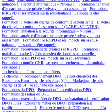
initiation à la sécurité informatique – Niveau 1
Formation : analyse
d’impact sur la vie privée / privacy impact assessment
Formation :
le RGPD et ses impacts sur la sous-traitance
Je souhaite être
rappelé
Formation : l’atelier du chargé de conformité secteur santé
L’atelier
du chargé de conformité : secteur santé (LABEL ST INTER)
Formation : initiation à la sécurité informatique – Niveau 1
Formation : analyse d’impact sur la vie privée / privacy impact
assessment
Formation : le RGPD et ses impacts sur la sous-
traitance
Je souhaite être rappelé
Formation : recouvrement de créances et RGPD
Formation :
maîtriser le cadre légal du transfert de données personnelles
Formation : le RGPD et ses impacts sur la sous-traitance
Formation : contrôle CNIL, se préparer sereinement
Je souhaite
être rappelé
Je cherche une formation par métiers
Je cherche un accompagnement DPO
Je suis chargé(e) des
Ressources Humaines
Je suis chargé(e) du Marketing
Je suis
chargé(e) de SI
Je souhaite être rappelé
Formations du DPO
Préparation à la certification DPO
Formations des relais du DPO
Formation : exercer le métier de DPO – préparation à la certification
DPO (35H)
Exercer le métier de DPO : préparation à la
certification module 1
Exercer le métier de DPO préparation à la