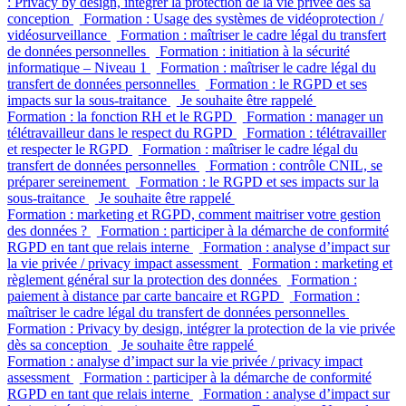
: Privacy by design, intégrer la protection de la vie privée dès sa
conception
Formation : Usage des systèmes de vidéoprotection /
vidéosurveillance
Formation : maîtriser le cadre légal du transfert
de données personnelles
Formation : initiation à la sécurité
informatique – Niveau 1
Formation : maîtriser le cadre légal du
transfert de données personnelles
Formation : le RGPD et ses
impacts sur la sous-traitance
Je souhaite être rappelé
Formation : la fonction RH et le RGPD
Formation : manager un
télétravailleur dans le respect du RGPD
Formation : télétravailler
et respecter le RGPD
Formation : maîtriser le cadre légal du
transfert de données personnelles
Formation : contrôle CNIL, se
préparer sereinement
Formation : le RGPD et ses impacts sur la
sous-traitance
Je souhaite être rappelé
Formation : marketing et RGPD, comment maitriser votre gestion
des données ?
Formation : participer à la démarche de conformité
RGPD en tant que relais interne
Formation : analyse d’impact sur
la vie privée / privacy impact assessment
Formation : marketing et
règlement général sur la protection des données
Formation :
paiement à distance par carte bancaire et RGPD
Formation :
maîtriser le cadre légal du transfert de données personnelles
Formation : Privacy by design, intégrer la protection de la vie privée
dès sa conception
Je souhaite être rappelé
Formation : analyse d’impact sur la vie privée / privacy impact
assessment
Formation : participer à la démarche de conformité
RGPD en tant que relais interne
Formation : analyse d’impact sur