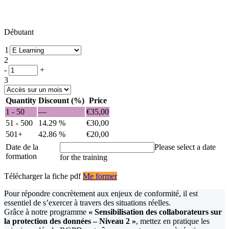
Débutant
1
2
quantité
-
+
de
3
Formation
:
Quantity
Discount (%)
Price
sensibilisation
1 - 50
—
€
35,00
des
51 - 500
14.29 %
€
30,00
collaborateurs
sur
501+
42.86 %
€
20,00
la
Date de la
Please select a date
protection
formation
for the training
des
données
Télécharger la fiche pdf
Me former
-
Niveau
Pour répondre concrètement aux enjeux de conformité, il est
2
essentiel de s’exercer à travers des situations réelles.
-
Grâce à notre programme
« Sensibilisation des collaborateurs sur
Cas
la protection des données – Niveau 2 »
, mettez en pratique les
pratiques