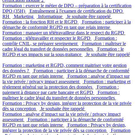
certification module 2
Formation : exercer le métier de DPO – préparation à la certification
DPO (35H)
Entraînement à l'examen de certification du DPO
RH
Marketing
Informatique
Je souhaite être rappelé
Formation : la fonction RH et le RGPD
Formation : participer à la
démarche de conformité RGPD en tant que relais interne
Formation : manager un télétravailleur dans le respect du RGPD
Formation : télétravailler et respecter le RGPD
Formation :
contrôle CNIL, se préparer sereinement
Formation : maîtriser le
cadre légal du transfert de données personnelles
Formation : le
RGPD et ses impacts sur la sous-traitance
Je souhaite être rappelé
Formation : marketing et RGPD, comment maitriser votre gestion
des données ?
Formation : participer à la démarche de conformité
RGPD en tant que relais interne
Formation : analyse d’impact sur
la vie privée / privacy impact assessment
Formation : marketing et
règlement général sur la protection des données
Formation :
paiement à distance par carte bancaire et RGPD
Formation :
maîtriser le cadre légal du transfert de données personnelles
Formation : Privacy by design, intégrer la protection de la vie privée
dès sa conception
Je souhaite être rappelé
Formation : analyse d’impact sur la vie privée / privacy impact
assessment
Formation : participer à la démarche de conformité
RGPD en tant que relais interne
Formation : Privacy by design,
intégrer la protection de la vie privée dès sa conception
Formation