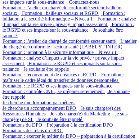
ses impacts sur la sous-traitance
Contactez-nous
Formation : l’atelier du chargé de conformité secteur bailleurs
sociaux
Formation : bailleurs sociaux et RGPD
Formation :
initiation à la sécurité informatique – Niveau 1
Formation : analyse
d’impact sur la vie privée / privacy impact assessment
Formation :
le RGPD et ses impacts sur la sous-traitance
Je souhaite être
rappelé
Formation : l’atelier du chargé de conformité secteur santé
L’atelier
du chargé de conformité : secteur santé (LABEL ST INTER)
Formation : initiation à la sécurité informatique – Niveau 1
Formation : analyse d’impact sur la vie privée / privacy impact
assessment
Formation : le RGPD et ses impacts sur la sous-
traitance
Je souhaite être rappelé
Formation : recouvrement de créances et RGPD
Formation :
maîtriser le cadre légal du transfert de données personnelles
Formation : le RGPD et ses impacts sur la sous-traitance
Formation : contrôle CNIL, se préparer sereinement
Je souhaite
être rappelé
Je cherche une formation par métiers
Je cherche un accompagnement DPO
Je suis chargé(e) des
Ressources Humaines
Je suis chargé(e) du Marketing
Je suis
chargé(e) de SI
Je souhaite être rappelé
Formations du DPO
Préparation à la certification DPO
Formations des relais du DPO
Formation : exercer le métier de DPO – préparation à la certification