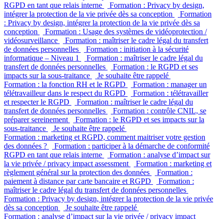
RGPD en tant que relais interne
Formation : Privacy by design,
intégrer la protection de la vie privée dès sa conception
Formation
: Privacy by design, intégrer la protection de la vie privée dès sa
conception
Formation : Usage des systèmes de vidéoprotection /
vidéosurveillance
Formation : maîtriser le cadre légal du transfert
de données personnelles
Formation : initiation à la sécurité
informatique – Niveau 1
Formation : maîtriser le cadre légal du
transfert de données personnelles
Formation : le RGPD et ses
impacts sur la sous-traitance
Je souhaite être rappelé
Formation : la fonction RH et le RGPD
Formation : manager un
télétravailleur dans le respect du RGPD
Formation : télétravailler
et respecter le RGPD
Formation : maîtriser le cadre légal du
transfert de données personnelles
Formation : contrôle CNIL, se
préparer sereinement
Formation : le RGPD et ses impacts sur la
sous-traitance
Je souhaite être rappelé
Formation : marketing et RGPD, comment maitriser votre gestion
des données ?
Formation : participer à la démarche de conformité
RGPD en tant que relais interne
Formation : analyse d’impact sur
la vie privée / privacy impact assessment
Formation : marketing et
règlement général sur la protection des données
Formation :
paiement à distance par carte bancaire et RGPD
Formation :
maîtriser le cadre légal du transfert de données personnelles
Formation : Privacy by design, intégrer la protection de la vie privée
dès sa conception
Je souhaite être rappelé
Formation : analyse d’impact sur la vie privée / privacy impact