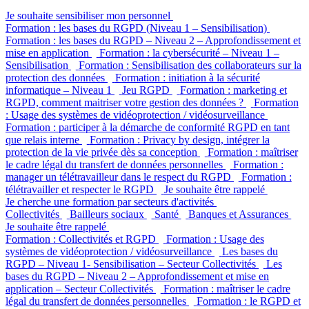
Je souhaite sensibiliser mon personnel
Formation : les bases du RGPD (Niveau 1 – Sensibilisation)
Formation : les bases du RGPD – Niveau 2 – Approfondissement et
mise en application
Formation : la cybersécurité – Niveau 1 –
Sensibilisation
Formation : Sensibilisation des collaborateurs sur la
protection des données
Formation : initiation à la sécurité
informatique – Niveau 1
Jeu RGPD
Formation : marketing et
RGPD, comment maitriser votre gestion des données ?
Formation
: Usage des systèmes de vidéoprotection / vidéosurveillance
Formation : participer à la démarche de conformité RGPD en tant
que relais interne
Formation : Privacy by design, intégrer la
protection de la vie privée dès sa conception
Formation : maîtriser
le cadre légal du transfert de données personnelles
Formation :
manager un télétravailleur dans le respect du RGPD
Formation :
télétravailler et respecter le RGPD
Je souhaite être rappelé
Je cherche une formation par secteurs d'activités
Collectivités
Bailleurs sociaux
Santé
Banques et Assurances
Je souhaite être rappelé
Formation : Collectivités et RGPD
Formation : Usage des
systèmes de vidéoprotection / vidéosurveillance
Les bases du
RGPD – Niveau 1- Sensibilisation – Secteur Collectivités
Les
bases du RGPD – Niveau 2 – Approfondissement et mise en
application – Secteur Collectivités
Formation : maîtriser le cadre
légal du transfert de données personnelles
Formation : le RGPD et