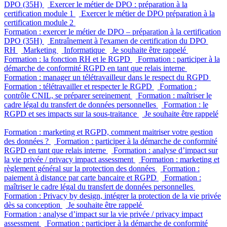
DPO (35H)
Exercer le métier de DPO : préparation à la
certification module 1
Exercer le métier de DPO préparation à la
certification module 2
Formation : exercer le métier de DPO – préparation à la certification
DPO (35H)
Entraînement à l'examen de certification du DPO
RH
Marketing
Informatique
Je souhaite être rappelé
Formation : la fonction RH et le RGPD
Formation : participer à la
démarche de conformité RGPD en tant que relais interne
Formation : manager un télétravailleur dans le respect du RGPD
Formation : télétravailler et respecter le RGPD
Formation :
contrôle CNIL, se préparer sereinement
Formation : maîtriser le
cadre légal du transfert de données personnelles
Formation : le
RGPD et ses impacts sur la sous-traitance
Je souhaite être rappelé
Formation : marketing et RGPD, comment maitriser votre gestion
des données ?
Formation : participer à la démarche de conformité
RGPD en tant que relais interne
Formation : analyse d’impact sur
la vie privée / privacy impact assessment
Formation : marketing et
règlement général sur la protection des données
Formation :
paiement à distance par carte bancaire et RGPD
Formation :
maîtriser le cadre légal du transfert de données personnelles
Formation : Privacy by design, intégrer la protection de la vie privée
dès sa conception
Je souhaite être rappelé
Formation : analyse d’impact sur la vie privée / privacy impact
assessment
Formation : participer à la démarche de conformité