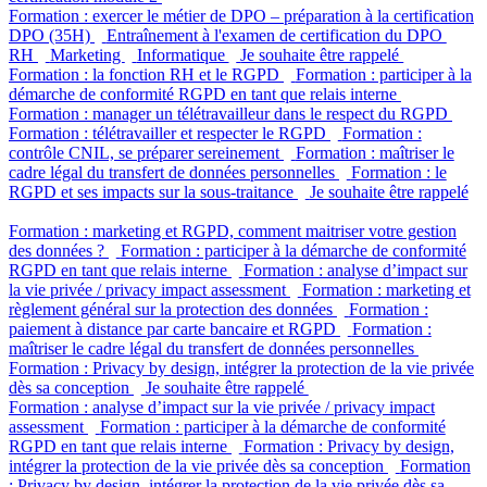
Formation : exercer le métier de DPO – préparation à la certification
DPO (35H)
Entraînement à l'examen de certification du DPO
RH
Marketing
Informatique
Je souhaite être rappelé
Formation : la fonction RH et le RGPD
Formation : participer à la
démarche de conformité RGPD en tant que relais interne
Formation : manager un télétravailleur dans le respect du RGPD
Formation : télétravailler et respecter le RGPD
Formation :
contrôle CNIL, se préparer sereinement
Formation : maîtriser le
cadre légal du transfert de données personnelles
Formation : le
RGPD et ses impacts sur la sous-traitance
Je souhaite être rappelé
Formation : marketing et RGPD, comment maitriser votre gestion
des données ?
Formation : participer à la démarche de conformité
RGPD en tant que relais interne
Formation : analyse d’impact sur
la vie privée / privacy impact assessment
Formation : marketing et
règlement général sur la protection des données
Formation :
paiement à distance par carte bancaire et RGPD
Formation :
maîtriser le cadre légal du transfert de données personnelles
Formation : Privacy by design, intégrer la protection de la vie privée
dès sa conception
Je souhaite être rappelé
Formation : analyse d’impact sur la vie privée / privacy impact
assessment
Formation : participer à la démarche de conformité
RGPD en tant que relais interne
Formation : Privacy by design,
intégrer la protection de la vie privée dès sa conception
Formation
: Privacy by design, intégrer la protection de la vie privée dès sa