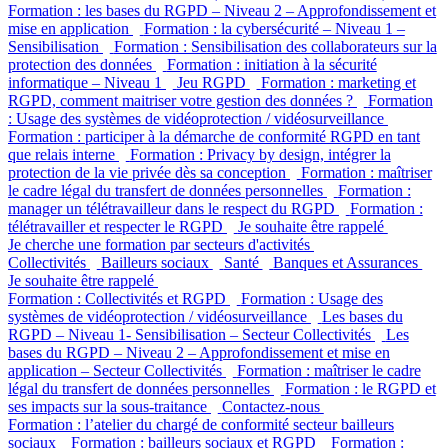
Formation : les bases du RGPD – Niveau 2 – Approfondissement et
mise en application
Formation : la cybersécurité – Niveau 1 –
Sensibilisation
Formation : Sensibilisation des collaborateurs sur la
protection des données
Formation : initiation à la sécurité
informatique – Niveau 1
Jeu RGPD
Formation : marketing et
RGPD, comment maitriser votre gestion des données ?
Formation
: Usage des systèmes de vidéoprotection / vidéosurveillance
Formation : participer à la démarche de conformité RGPD en tant
que relais interne
Formation : Privacy by design, intégrer la
protection de la vie privée dès sa conception
Formation : maîtriser
le cadre légal du transfert de données personnelles
Formation :
manager un télétravailleur dans le respect du RGPD
Formation :
télétravailler et respecter le RGPD
Je souhaite être rappelé
Je cherche une formation par secteurs d'activités
Collectivités
Bailleurs sociaux
Santé
Banques et Assurances
Je souhaite être rappelé
Formation : Collectivités et RGPD
Formation : Usage des
systèmes de vidéoprotection / vidéosurveillance
Les bases du
RGPD – Niveau 1- Sensibilisation – Secteur Collectivités
Les
bases du RGPD – Niveau 2 – Approfondissement et mise en
application – Secteur Collectivités
Formation : maîtriser le cadre
légal du transfert de données personnelles
Formation : le RGPD et
ses impacts sur la sous-traitance
Contactez-nous
Formation : l’atelier du chargé de conformité secteur bailleurs
sociaux
Formation : bailleurs sociaux et RGPD
Formation :