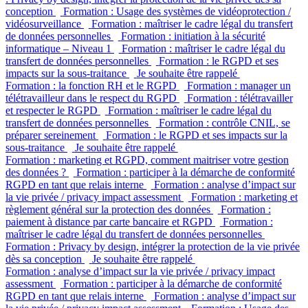
conception
Formation : Usage des systèmes de vidéoprotection /
vidéosurveillance
Formation : maîtriser le cadre légal du transfert
de données personnelles
Formation : initiation à la sécurité
informatique – Niveau 1
Formation : maîtriser le cadre légal du
transfert de données personnelles
Formation : le RGPD et ses
impacts sur la sous-traitance
Je souhaite être rappelé
Formation : la fonction RH et le RGPD
Formation : manager un
télétravailleur dans le respect du RGPD
Formation : télétravailler
et respecter le RGPD
Formation : maîtriser le cadre légal du
transfert de données personnelles
Formation : contrôle CNIL, se
préparer sereinement
Formation : le RGPD et ses impacts sur la
sous-traitance
Je souhaite être rappelé
Formation : marketing et RGPD, comment maitriser votre gestion
des données ?
Formation : participer à la démarche de conformité
RGPD en tant que relais interne
Formation : analyse d’impact sur
la vie privée / privacy impact assessment
Formation : marketing et
règlement général sur la protection des données
Formation :
paiement à distance par carte bancaire et RGPD
Formation :
maîtriser le cadre légal du transfert de données personnelles
Formation : Privacy by design, intégrer la protection de la vie privée
dès sa conception
Je souhaite être rappelé
Formation : analyse d’impact sur la vie privée / privacy impact
assessment
Formation : participer à la démarche de conformité
RGPD en tant que relais interne
Formation : analyse d’impact sur