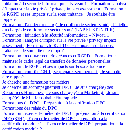
initiation à la sécurité informatique – Niveau 1
Formation : analyse
d’impact sur la vie privée / privacy impact assessment
Formation :
le RGPD et ses impacts sur la sous-traitance
Je souhaite être
rappelé
Formation : l’atelier du chargé de conformité secteur santé
L’atelier
du chargé de conformité : secteur santé (LABEL ST INTER)
Formation : initiation à la sécurité informatique – Niveau 1
Formation : analyse d’impact sur la vie privée / privacy impact
assessment
Formation : le RGPD et ses impacts sur la sous-
traitance
Je souhaite être rappelé
Formation : recouvrement de créances et RGPD
Formation :
maîtriser le cadre légal du transfert de données personnelles
Formation : le RGPD et ses impacts sur la sous-traitance
Formation : contrôle CNIL, se préparer sereinement
Je souhaite
être rappelé
Je cherche une formation par métiers
Je cherche un accompagnement DPO
Je suis chargé(e) des
Ressources Humaines
Je suis chargé(e) du Marketing
Je suis
chargé(e) de SI
Je souhaite être rappelé
Formations du DPO
Préparation à la certification DPO
Formations des relais du DPO
Formation : exercer le métier de DPO – préparation à la certification
DPO (35H)
Exercer le métier de DPO : préparation à la
certification module 1
Exercer le métier de DPO préparation à la
certification module 2