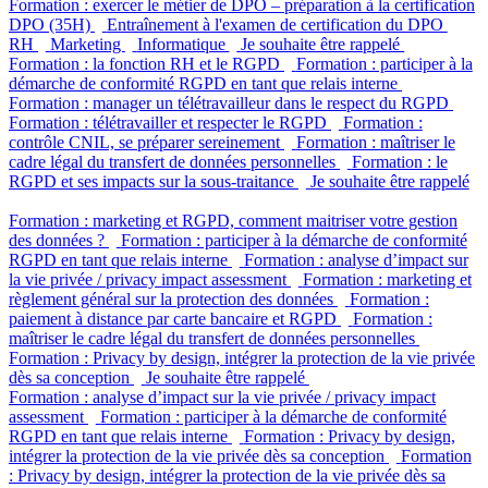
Formation : exercer le métier de DPO – préparation à la certification
DPO (35H)
Entraînement à l'examen de certification du DPO
RH
Marketing
Informatique
Je souhaite être rappelé
Formation : la fonction RH et le RGPD
Formation : participer à la
démarche de conformité RGPD en tant que relais interne
Formation : manager un télétravailleur dans le respect du RGPD
Formation : télétravailler et respecter le RGPD
Formation :
contrôle CNIL, se préparer sereinement
Formation : maîtriser le
cadre légal du transfert de données personnelles
Formation : le
RGPD et ses impacts sur la sous-traitance
Je souhaite être rappelé
Formation : marketing et RGPD, comment maitriser votre gestion
des données ?
Formation : participer à la démarche de conformité
RGPD en tant que relais interne
Formation : analyse d’impact sur
la vie privée / privacy impact assessment
Formation : marketing et
règlement général sur la protection des données
Formation :
paiement à distance par carte bancaire et RGPD
Formation :
maîtriser le cadre légal du transfert de données personnelles
Formation : Privacy by design, intégrer la protection de la vie privée
dès sa conception
Je souhaite être rappelé
Formation : analyse d’impact sur la vie privée / privacy impact
assessment
Formation : participer à la démarche de conformité
RGPD en tant que relais interne
Formation : Privacy by design,
intégrer la protection de la vie privée dès sa conception
Formation
: Privacy by design, intégrer la protection de la vie privée dès sa