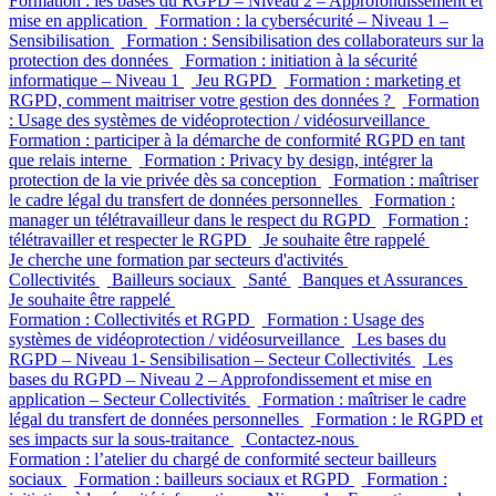
Formation : les bases du RGPD – Niveau 2 – Approfondissement et
mise en application
Formation : la cybersécurité – Niveau 1 –
Sensibilisation
Formation : Sensibilisation des collaborateurs sur la
protection des données
Formation : initiation à la sécurité
informatique – Niveau 1
Jeu RGPD
Formation : marketing et
RGPD, comment maitriser votre gestion des données ?
Formation
: Usage des systèmes de vidéoprotection / vidéosurveillance
Formation : participer à la démarche de conformité RGPD en tant
que relais interne
Formation : Privacy by design, intégrer la
protection de la vie privée dès sa conception
Formation : maîtriser
le cadre légal du transfert de données personnelles
Formation :
manager un télétravailleur dans le respect du RGPD
Formation :
télétravailler et respecter le RGPD
Je souhaite être rappelé
Je cherche une formation par secteurs d'activités
Collectivités
Bailleurs sociaux
Santé
Banques et Assurances
Je souhaite être rappelé
Formation : Collectivités et RGPD
Formation : Usage des
systèmes de vidéoprotection / vidéosurveillance
Les bases du
RGPD – Niveau 1- Sensibilisation – Secteur Collectivités
Les
bases du RGPD – Niveau 2 – Approfondissement et mise en
application – Secteur Collectivités
Formation : maîtriser le cadre
légal du transfert de données personnelles
Formation : le RGPD et
ses impacts sur la sous-traitance
Contactez-nous
Formation : l’atelier du chargé de conformité secteur bailleurs
sociaux
Formation : bailleurs sociaux et RGPD
Formation :