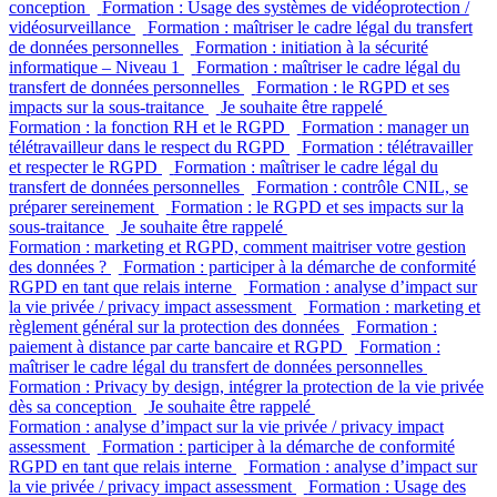
conception
Formation : Usage des systèmes de vidéoprotection /
vidéosurveillance
Formation : maîtriser le cadre légal du transfert
de données personnelles
Formation : initiation à la sécurité
informatique – Niveau 1
Formation : maîtriser le cadre légal du
transfert de données personnelles
Formation : le RGPD et ses
impacts sur la sous-traitance
Je souhaite être rappelé
Formation : la fonction RH et le RGPD
Formation : manager un
télétravailleur dans le respect du RGPD
Formation : télétravailler
et respecter le RGPD
Formation : maîtriser le cadre légal du
transfert de données personnelles
Formation : contrôle CNIL, se
préparer sereinement
Formation : le RGPD et ses impacts sur la
sous-traitance
Je souhaite être rappelé
Formation : marketing et RGPD, comment maitriser votre gestion
des données ?
Formation : participer à la démarche de conformité
RGPD en tant que relais interne
Formation : analyse d’impact sur
la vie privée / privacy impact assessment
Formation : marketing et
règlement général sur la protection des données
Formation :
paiement à distance par carte bancaire et RGPD
Formation :
maîtriser le cadre légal du transfert de données personnelles
Formation : Privacy by design, intégrer la protection de la vie privée
dès sa conception
Je souhaite être rappelé
Formation : analyse d’impact sur la vie privée / privacy impact
assessment
Formation : participer à la démarche de conformité
RGPD en tant que relais interne
Formation : analyse d’impact sur
la vie privée / privacy impact assessment
Formation : Usage des