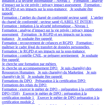
initiation à la sécurité informatique – Niveau 1
Formation : analyse
d’impact sur la vie privée / privacy impact assessment
Formation :
le RGPD et ses impacts sur la sous-traitance
Je souhaite être
rappelé
Formation : l’atelier du chargé de conformité secteur santé
L’atelier
du chargé de conformité : secteur santé (LABEL ST INTER)
Formation : initiation à la sécurité informatique – Niveau 1
Formation : analyse d’impact sur la vie privée / privacy impact
assessment
Formation : le RGPD et ses impacts sur la sous-
traitance
Je souhaite être rappelé
Formation : recouvrement de créances et RGPD
Formation :
maîtriser le cadre légal du transfert de données personnelles
Formation : le RGPD et ses impacts sur la sous-traitance
Formation : contrôle CNIL, se préparer sereinement
Je souhaite
être rappelé
Je cherche une formation par métiers
Je cherche un accompagnement DPO
Je suis chargé(e) des
Ressources Humaines
Je suis chargé(e) du Marketing
Je suis
chargé(e) de SI
Je souhaite être rappelé
Formations du DPO
Préparation à la certification DPO
Formations des relais du DPO
Formation : exercer le métier de DPO – préparation à la certification
DPO (35H)
Exercer le métier de DPO : préparation à la
certification module 1
Exercer le métier de DPO préparation à la
certification module 2