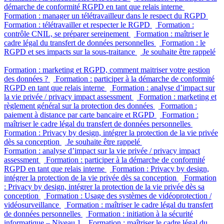
démarche de conformité RGPD en tant que relais interne
Formation : manager un télétravailleur dans le respect du RGPD
Formation : télétravailler et respecter le RGPD
Formation :
contrôle CNIL, se préparer sereinement
Formation : maîtriser le
cadre légal du transfert de données personnelles
Formation : le
RGPD et ses impacts sur la sous-traitance
Je souhaite être rappelé
Formation : marketing et RGPD, comment maitriser votre gestion
des données ?
Formation : participer à la démarche de conformité
RGPD en tant que relais interne
Formation : analyse d’impact sur
la vie privée / privacy impact assessment
Formation : marketing et
règlement général sur la protection des données
Formation :
paiement à distance par carte bancaire et RGPD
Formation :
maîtriser le cadre légal du transfert de données personnelles
Formation : Privacy by design, intégrer la protection de la vie privée
dès sa conception
Je souhaite être rappelé
Formation : analyse d’impact sur la vie privée / privacy impact
assessment
Formation : participer à la démarche de conformité
RGPD en tant que relais interne
Formation : Privacy by design,
intégrer la protection de la vie privée dès sa conception
Formation
: Privacy by design, intégrer la protection de la vie privée dès sa
conception
Formation : Usage des systèmes de vidéoprotection /
vidéosurveillance
Formation : maîtriser le cadre légal du transfert
de données personnelles
Formation : initiation à la sécurité
informatique – Niveau 1
Formation : maîtriser le cadre légal du