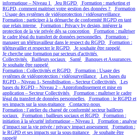
informatique – Niveau 1
Jeu RGPD
Formation : marketing et
RGPD, comment maitriser votre gestion des données ?
Formation
: Usage des systèmes de vidéoprotection / vidéosurveillance
Formation : participer à la démarche de conformité RGPD en tant
que relais interne
Formation : Privacy by design, intégrer la
protection de la vie privée dès sa conception
Formation : maîtriser
le cadre légal du transfert de données personnelles
Formation :
manager un télétravailleur dans le respect du RGPD
Formation :
télétravailler et respecter le RGPD
Je souhaite être rappelé
Je cherche une formation par secteurs d'activités
Collectivités
Bailleurs sociaux
Santé
Banques et Assurances
Je souhaite être rappelé
Formation : Collectivités et RGPD
Formation : Usage des
systèmes de vidéoprotection / vidéosurveillance
Les bases du
RGPD – Niveau 1- Sensibilisation – Secteur Collectivités
Les
bases du RGPD – Niveau 2 – Approfondissement et mise en
application – Secteur Collectivités
Formation : maîtriser le cadre
légal du transfert de données personnelles
Formation : le RGPD et
ses impacts sur la sous-traitance
Contactez-nous
Formation : l’atelier du chargé de conformité secteur bailleurs
sociaux
Formation : bailleurs sociaux et RGPD
Formation :
initiation à la sécurité informatique – Niveau 1
Formation : analyse
d’impact sur la vie privée / privacy impact assessment
Formation :
le RGPD et ses impacts sur la sous-traitance
Je souhaite être
rappelé