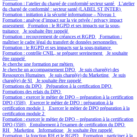
Formation : l’atelier du chargé de conformité secteur santé
L’atelier
du chargé de conformité : secteur santé (LABEL ST INTER)
Formation : initiation à la sécurité informatique – Niveau 1
Formation : analyse d’impact sur la vie privée / privacy impact
assessment
Formation : le RGPD et ses impacts sur la sous-
traitance
Je souhaite être rappelé
Formation : recouvrement de créances et RGPD
Formation :
maîtriser le cadre légal du transfert de données personnelles
Formation : le RGPD et ses impacts sur la sous-traitance
Formation : contrôle CNIL, se préparer sereinement
Je souhaite
être rappelé
Je cherche une formation par métiers
Je cherche un accompagnement DPO
Je suis chargé(e) des
Ressources Humaines
Je suis chargé(e) du Marketing
Je suis
chargé(e) de SI
Je souhaite être rappelé
Formations du DPO
Préparation à la certification DPO
Formations des relais du DPO
Formation : exercer le métier de DPO – préparation à la certification
DPO (35H)
Exercer le métier de DPO : préparation à la
certification module 1
Exercer le métier de DPO préparation à la
certification module 2
Formation : exercer le métier de DPO – préparation à la certification
DPO (35H)
Entraînement à l'examen de certification du DPO
RH
Marketing
Informatique
Je souhaite être rappelé
Formation : la fonction RH et le RGPD
Formation : participer à la