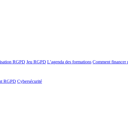
ilisation RGPD
Jeu RGPD
L’agenda des formations
Comment financer
ant RGPD
Cybersécurité