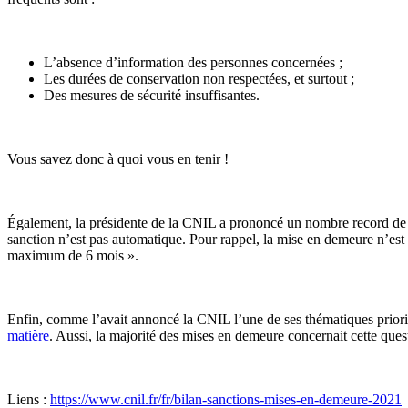
L’absence d’information des personnes concernées ;
Les durées de conservation non respectées, et surtout ;
Des mesures de sécurité insuffisantes.
Vous savez donc à quoi vous en tenir !
Également, la présidente de la CNIL a prononcé un nombre record de 
sanction n’est pas automatique. Pour rappel, la mise en demeure n’est
maximum de 6 mois ».
Enfin, comme l’avait annoncé la CNIL l’une de ses thématiques priorita
matière
. Aussi, la majorité des mises en demeure concernait cette ques
Liens :
https://www.cnil.fr/fr/bilan-sanctions-mises-en-demeure-2021