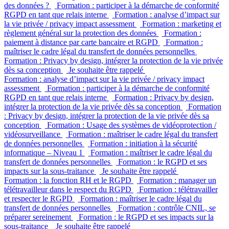
des données ?
Formation : participer à la démarche de conformité
RGPD en tant que relais interne
Formation : analyse d’impact sur
la vie privée / privacy impact assessment
Formation : marketing et
règlement général sur la protection des données
Formation :
paiement à distance par carte bancaire et RGPD
Formation :
maîtriser le cadre légal du transfert de données personnelles
Formation : Privacy by design, intégrer la protection de la vie privée
dès sa conception
Je souhaite être rappelé
Formation : analyse d’impact sur la vie privée / privacy impact
assessment
Formation : participer à la démarche de conformité
RGPD en tant que relais interne
Formation : Privacy by design,
intégrer la protection de la vie privée dès sa conception
Formation
: Privacy by design, intégrer la protection de la vie privée dès sa
conception
Formation : Usage des systèmes de vidéoprotection /
vidéosurveillance
Formation : maîtriser le cadre légal du transfert
de données personnelles
Formation : initiation à la sécurité
informatique – Niveau 1
Formation : maîtriser le cadre légal du
transfert de données personnelles
Formation : le RGPD et ses
impacts sur la sous-traitance
Je souhaite être rappelé
Formation : la fonction RH et le RGPD
Formation : manager un
télétravailleur dans le respect du RGPD
Formation : télétravailler
et respecter le RGPD
Formation : maîtriser le cadre légal du
transfert de données personnelles
Formation : contrôle CNIL, se
préparer sereinement
Formation : le RGPD et ses impacts sur la
sous-traitance
Je souhaite être rappelé