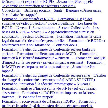
télétravailler et respecter le RGPD
Je souhaite être rappelé
Je cherche une formation par secteurs d'activités
Collectivités
Bailleurs sociaux
Santé
Banques et Assurances
Je souhaite être rappelé
Formation : Collectivités et RGPD
Formation : Usage des
systèmes de vidéoprotection / vidéosurveillance
Les bases du
RGPD – Niveau 1- Sensibilisation – Secteur Collectivités
Les
bases du RGPD – Niveau 2 – Approfondissement et mise en
application – Secteur Collectivités
Formation : maîtriser le cadre
légal du transfert de données personnelles
Formation : le RGPD et
ses impacts sur la sous-traitance
Contactez-nous
Formation : l’atelier du chargé de conformité secteur bailleurs
sociaux
Formation : bailleurs sociaux et RGPD
Formation :
initiation à la sécurité informatique – Niveau 1
Formation : analyse
d’impact sur la vie privée / privacy impact assessment
Formation :
le RGPD et ses impacts sur la sous-traitance
Je souhaite être
rappelé
Formation : l’atelier du chargé de conformité secteur santé
L’atelier
du chargé de conformité : secteur santé (LABEL ST INTER)
Formation : initiation à la sécurité informatique – Niveau 1
Formation : analyse d’impact sur la vie privée / privacy impact
assessment
Formation : le RGPD et ses impacts sur la sous-
traitance
Je souhaite être rappelé
Formation : recouvrement de créances et RGPD
Formation :
maîtriser le cadre légal du transfert de données personnelles