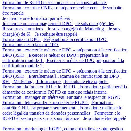
Formation : le RGPD et ses impacts sur la sous-traitance
Formation : contrôle CNIL, se préparer sereinement
Je souhaite
être rappelé
Je cherche une formation par métiers
Je cherche un accompagnement DPO
Je suis chargé(e) des
Ressources Humaines
Je suis chargé(e) du Marketing
Je suis
chargé(e) de SI
Je souhaite être rappelé
Formations du DPO
Préparation à la certification DPO
Formations des relais du DPO
Formation : exercer le métier de DPO – préparation à la certification
DPO (35H)
Exercer le métier de DPO : préparation à la
certification module 1
Exercer le métier de DPO préparation à la
certification module 2
Formation : exercer le métier de DPO – préparation à la certification
DPO (35H)
Entraînement à l'examen de certification du DPO
RH
Marketing
Informatique
Je souhaite être rappelé
Formation : la fonction RH et le RGPD
Formation : participer à la
démarche de conformité RGPD en tant que relais interne
Formation : manager un télétravailleur dans le respect du RGPD
Formation : télétravailler et respecter le RGPD
Formation :
contrôle CNIL, se préparer sereinement
Formation : maîtriser le
cadre légal du transfert de données personnelles
Formation : le
RGPD et ses impacts sur la sous-traitance
Je souhaite être rappelé
Formation : marketing et RGPD, comment maitriser votre gestion