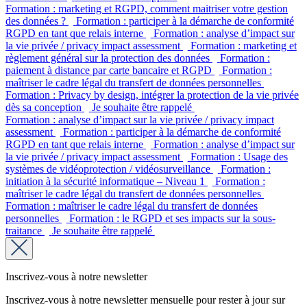
Formation : marketing et RGPD, comment maitriser votre gestion
des données ?
Formation : participer à la démarche de conformité
RGPD en tant que relais interne
Formation : analyse d’impact sur
la vie privée / privacy impact assessment
Formation : marketing et
règlement général sur la protection des données
Formation :
paiement à distance par carte bancaire et RGPD
Formation :
maîtriser le cadre légal du transfert de données personnelles
Formation : Privacy by design, intégrer la protection de la vie privée
dès sa conception
Je souhaite être rappelé
Formation : analyse d’impact sur la vie privée / privacy impact
assessment
Formation : participer à la démarche de conformité
RGPD en tant que relais interne
Formation : analyse d’impact sur
la vie privée / privacy impact assessment
Formation : Usage des
systèmes de vidéoprotection / vidéosurveillance
Formation :
initiation à la sécurité informatique – Niveau 1
Formation :
maîtriser le cadre légal du transfert de données personnelles
Formation : maîtriser le cadre légal du transfert de données
personnelles
Formation : le RGPD et ses impacts sur la sous-
traitance
Je souhaite être rappelé
Inscrivez-vous à notre newsletter
Inscrivez-vous à notre newsletter mensuelle pour rester à jour sur