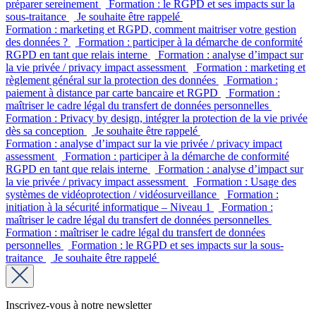
préparer sereinement
Formation : le RGPD et ses impacts sur la
sous-traitance
Je souhaite être rappelé
Formation : marketing et RGPD, comment maitriser votre gestion
des données ?
Formation : participer à la démarche de conformité
RGPD en tant que relais interne
Formation : analyse d’impact sur
la vie privée / privacy impact assessment
Formation : marketing et
règlement général sur la protection des données
Formation :
paiement à distance par carte bancaire et RGPD
Formation :
maîtriser le cadre légal du transfert de données personnelles
Formation : Privacy by design, intégrer la protection de la vie privée
dès sa conception
Je souhaite être rappelé
Formation : analyse d’impact sur la vie privée / privacy impact
assessment
Formation : participer à la démarche de conformité
RGPD en tant que relais interne
Formation : analyse d’impact sur
la vie privée / privacy impact assessment
Formation : Usage des
systèmes de vidéoprotection / vidéosurveillance
Formation :
initiation à la sécurité informatique – Niveau 1
Formation :
maîtriser le cadre légal du transfert de données personnelles
Formation : maîtriser le cadre légal du transfert de données
personnelles
Formation : le RGPD et ses impacts sur la sous-
traitance
Je souhaite être rappelé
Inscrivez-vous à notre newsletter