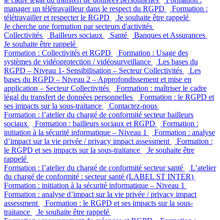
manager un télétravailleur dans le respect du RGPD
Formation :
télétravailler et respecter le RGPD
Je souhaite être rappelé
Je cherche une formation par secteurs d'activités
Collectivités
Bailleurs sociaux
Santé
Banques et Assurances
Je souhaite être rappelé
Formation : Collectivités et RGPD
Formation : Usage des
systèmes de vidéoprotection / vidéosurveillance
Les bases du
RGPD – Niveau 1- Sensibilisation – Secteur Collectivités
Les
bases du RGPD – Niveau 2 – Approfondissement et mise en
application – Secteur Collectivités
Formation : maîtriser le cadre
légal du transfert de données personnelles
Formation : le RGPD et
ses impacts sur la sous-traitance
Contactez-nous
Formation : l’atelier du chargé de conformité secteur bailleurs
sociaux
Formation : bailleurs sociaux et RGPD
Formation :
initiation à la sécurité informatique – Niveau 1
Formation : analyse
d’impact sur la vie privée / privacy impact assessment
Formation :
le RGPD et ses impacts sur la sous-traitance
Je souhaite être
rappelé
Formation : l’atelier du chargé de conformité secteur santé
L’atelier
du chargé de conformité : secteur santé (LABEL ST INTER)
Formation : initiation à la sécurité informatique – Niveau 1
Formation : analyse d’impact sur la vie privée / privacy impact
assessment
Formation : le RGPD et ses impacts sur la sous-
traitance
Je souhaite être rappelé