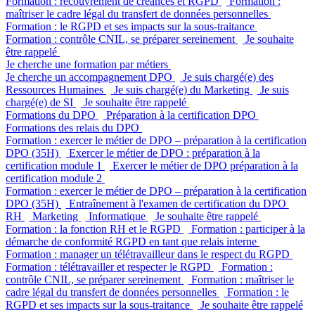
Formation : recouvrement de créances et RGPD
Formation :
maîtriser le cadre légal du transfert de données personnelles
Formation : le RGPD et ses impacts sur la sous-traitance
Formation : contrôle CNIL, se préparer sereinement
Je souhaite
être rappelé
Je cherche une formation par métiers
Je cherche un accompagnement DPO
Je suis chargé(e) des
Ressources Humaines
Je suis chargé(e) du Marketing
Je suis
chargé(e) de SI
Je souhaite être rappelé
Formations du DPO
Préparation à la certification DPO
Formations des relais du DPO
Formation : exercer le métier de DPO – préparation à la certification
DPO (35H)
Exercer le métier de DPO : préparation à la
certification module 1
Exercer le métier de DPO préparation à la
certification module 2
Formation : exercer le métier de DPO – préparation à la certification
DPO (35H)
Entraînement à l'examen de certification du DPO
RH
Marketing
Informatique
Je souhaite être rappelé
Formation : la fonction RH et le RGPD
Formation : participer à la
démarche de conformité RGPD en tant que relais interne
Formation : manager un télétravailleur dans le respect du RGPD
Formation : télétravailler et respecter le RGPD
Formation :
contrôle CNIL, se préparer sereinement
Formation : maîtriser le
cadre légal du transfert de données personnelles
Formation : le
RGPD et ses impacts sur la sous-traitance
Je souhaite être rappelé