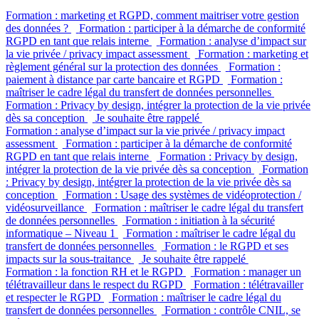
Formation : marketing et RGPD, comment maitriser votre gestion
des données ?
Formation : participer à la démarche de conformité
RGPD en tant que relais interne
Formation : analyse d’impact sur
la vie privée / privacy impact assessment
Formation : marketing et
règlement général sur la protection des données
Formation :
paiement à distance par carte bancaire et RGPD
Formation :
maîtriser le cadre légal du transfert de données personnelles
Formation : Privacy by design, intégrer la protection de la vie privée
dès sa conception
Je souhaite être rappelé
Formation : analyse d’impact sur la vie privée / privacy impact
assessment
Formation : participer à la démarche de conformité
RGPD en tant que relais interne
Formation : Privacy by design,
intégrer la protection de la vie privée dès sa conception
Formation
: Privacy by design, intégrer la protection de la vie privée dès sa
conception
Formation : Usage des systèmes de vidéoprotection /
vidéosurveillance
Formation : maîtriser le cadre légal du transfert
de données personnelles
Formation : initiation à la sécurité
informatique – Niveau 1
Formation : maîtriser le cadre légal du
transfert de données personnelles
Formation : le RGPD et ses
impacts sur la sous-traitance
Je souhaite être rappelé
Formation : la fonction RH et le RGPD
Formation : manager un
télétravailleur dans le respect du RGPD
Formation : télétravailler
et respecter le RGPD
Formation : maîtriser le cadre légal du
transfert de données personnelles
Formation : contrôle CNIL, se