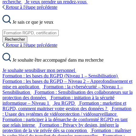
recherche
Je veux prendre un rendez-vous
Retour à l'étape précédente
Je sais ce que je veux
Rechercher
Retour à l'étape précédente
Je souhaite être accompagné dans ma recherche
Je souhaite sensibiliser mon personnel
Formation : les bases du RGPD (Niveau 1 – Sensibilisation)
Formation : les bases du RGPD – Niveau 2 – Approfondissement et
mise en application
Formation : la cybersécurité – Niveau 1 –
Sensibilisation
Formation : Sensibilisation des collaborateurs sur la
protection des données
Formation : initiation à la sécurité
informatique – Niveau 1
Jeu RGPD
Formation : marketing et
RGPD, comment maitriser votre gestion des données ?
Formation
: Usage des systèmes de vidéoprotection / vidéosurveillance
Formation : participer à la démarche de conformité RGPD en tant
que relais interne
Formation : Privacy by design, intégrer la
protection de la vie privée dès sa conception
Formation : maîtriser
le cadre légal du transfert de données personnelles
Formation :