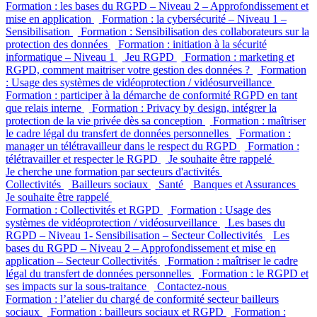
Formation : les bases du RGPD – Niveau 2 – Approfondissement et
mise en application
Formation : la cybersécurité – Niveau 1 –
Sensibilisation
Formation : Sensibilisation des collaborateurs sur la
protection des données
Formation : initiation à la sécurité
informatique – Niveau 1
Jeu RGPD
Formation : marketing et
RGPD, comment maitriser votre gestion des données ?
Formation
: Usage des systèmes de vidéoprotection / vidéosurveillance
Formation : participer à la démarche de conformité RGPD en tant
que relais interne
Formation : Privacy by design, intégrer la
protection de la vie privée dès sa conception
Formation : maîtriser
le cadre légal du transfert de données personnelles
Formation :
manager un télétravailleur dans le respect du RGPD
Formation :
télétravailler et respecter le RGPD
Je souhaite être rappelé
Je cherche une formation par secteurs d'activités
Collectivités
Bailleurs sociaux
Santé
Banques et Assurances
Je souhaite être rappelé
Formation : Collectivités et RGPD
Formation : Usage des
systèmes de vidéoprotection / vidéosurveillance
Les bases du
RGPD – Niveau 1- Sensibilisation – Secteur Collectivités
Les
bases du RGPD – Niveau 2 – Approfondissement et mise en
application – Secteur Collectivités
Formation : maîtriser le cadre
légal du transfert de données personnelles
Formation : le RGPD et
ses impacts sur la sous-traitance
Contactez-nous
Formation : l’atelier du chargé de conformité secteur bailleurs
sociaux
Formation : bailleurs sociaux et RGPD
Formation :