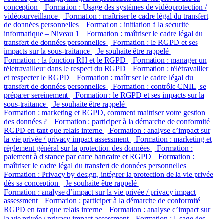
conception
Formation : Usage des systèmes de vidéoprotection /
vidéosurveillance
Formation : maîtriser le cadre légal du transfert
de données personnelles
Formation : initiation à la sécurité
informatique – Niveau 1
Formation : maîtriser le cadre légal du
transfert de données personnelles
Formation : le RGPD et ses
impacts sur la sous-traitance
Je souhaite être rappelé
Formation : la fonction RH et le RGPD
Formation : manager un
télétravailleur dans le respect du RGPD
Formation : télétravailler
et respecter le RGPD
Formation : maîtriser le cadre légal du
transfert de données personnelles
Formation : contrôle CNIL, se
préparer sereinement
Formation : le RGPD et ses impacts sur la
sous-traitance
Je souhaite être rappelé
Formation : marketing et RGPD, comment maitriser votre gestion
des données ?
Formation : participer à la démarche de conformité
RGPD en tant que relais interne
Formation : analyse d’impact sur
la vie privée / privacy impact assessment
Formation : marketing et
règlement général sur la protection des données
Formation :
paiement à distance par carte bancaire et RGPD
Formation :
maîtriser le cadre légal du transfert de données personnelles
Formation : Privacy by design, intégrer la protection de la vie privée
dès sa conception
Je souhaite être rappelé
Formation : analyse d’impact sur la vie privée / privacy impact
assessment
Formation : participer à la démarche de conformité
RGPD en tant que relais interne
Formation : analyse d’impact sur
la vie privée / privacy impact assessment
Formation : Usage des