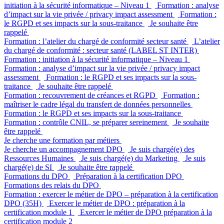
initiation à la sécurité informatique – Niveau 1
Formation : analyse
d’impact sur la vie privée / privacy impact assessment
Formation :
le RGPD et ses impacts sur la sous-traitance
Je souhaite être
rappelé
Formation : l’atelier du chargé de conformité secteur santé
L’atelier
du chargé de conformité : secteur santé (LABEL ST INTER)
Formation : initiation à la sécurité informatique – Niveau 1
Formation : analyse d’impact sur la vie privée / privacy impact
assessment
Formation : le RGPD et ses impacts sur la sous-
traitance
Je souhaite être rappelé
Formation : recouvrement de créances et RGPD
Formation :
maîtriser le cadre légal du transfert de données personnelles
Formation : le RGPD et ses impacts sur la sous-traitance
Formation : contrôle CNIL, se préparer sereinement
Je souhaite
être rappelé
Je cherche une formation par métiers
Je cherche un accompagnement DPO
Je suis chargé(e) des
Ressources Humaines
Je suis chargé(e) du Marketing
Je suis
chargé(e) de SI
Je souhaite être rappelé
Formations du DPO
Préparation à la certification DPO
Formations des relais du DPO
Formation : exercer le métier de DPO – préparation à la certification
DPO (35H)
Exercer le métier de DPO : préparation à la
certification module 1
Exercer le métier de DPO préparation à la
certification module 2