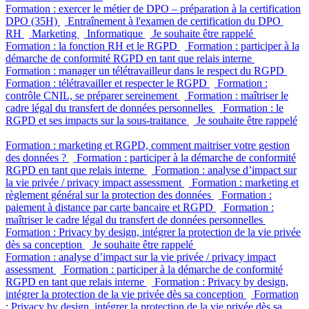
Formation : exercer le métier de DPO – préparation à la certification
DPO (35H)
Entraînement à l'examen de certification du DPO
RH
Marketing
Informatique
Je souhaite être rappelé
Formation : la fonction RH et le RGPD
Formation : participer à la
démarche de conformité RGPD en tant que relais interne
Formation : manager un télétravailleur dans le respect du RGPD
Formation : télétravailler et respecter le RGPD
Formation :
contrôle CNIL, se préparer sereinement
Formation : maîtriser le
cadre légal du transfert de données personnelles
Formation : le
RGPD et ses impacts sur la sous-traitance
Je souhaite être rappelé
Formation : marketing et RGPD, comment maitriser votre gestion
des données ?
Formation : participer à la démarche de conformité
RGPD en tant que relais interne
Formation : analyse d’impact sur
la vie privée / privacy impact assessment
Formation : marketing et
règlement général sur la protection des données
Formation :
paiement à distance par carte bancaire et RGPD
Formation :
maîtriser le cadre légal du transfert de données personnelles
Formation : Privacy by design, intégrer la protection de la vie privée
dès sa conception
Je souhaite être rappelé
Formation : analyse d’impact sur la vie privée / privacy impact
assessment
Formation : participer à la démarche de conformité
RGPD en tant que relais interne
Formation : Privacy by design,
intégrer la protection de la vie privée dès sa conception
Formation
: Privacy by design, intégrer la protection de la vie privée dès sa