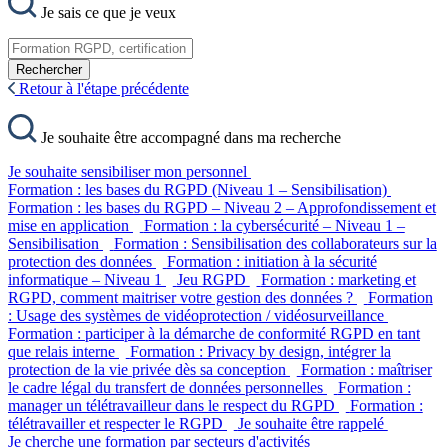
Je sais ce que je veux
Rechercher
Retour à l'étape précédente
Je souhaite être accompagné dans ma recherche
Je souhaite sensibiliser mon personnel
Formation : les bases du RGPD (Niveau 1 – Sensibilisation)
Formation : les bases du RGPD – Niveau 2 – Approfondissement et
mise en application
Formation : la cybersécurité – Niveau 1 –
Sensibilisation
Formation : Sensibilisation des collaborateurs sur la
protection des données
Formation : initiation à la sécurité
informatique – Niveau 1
Jeu RGPD
Formation : marketing et
RGPD, comment maitriser votre gestion des données ?
Formation
: Usage des systèmes de vidéoprotection / vidéosurveillance
Formation : participer à la démarche de conformité RGPD en tant
que relais interne
Formation : Privacy by design, intégrer la
protection de la vie privée dès sa conception
Formation : maîtriser
le cadre légal du transfert de données personnelles
Formation :
manager un télétravailleur dans le respect du RGPD
Formation :
télétravailler et respecter le RGPD
Je souhaite être rappelé
Je cherche une formation par secteurs d'activités