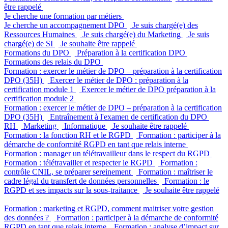
être rappelé
Je cherche une formation par métiers
Je cherche un accompagnement DPO
Je suis chargé(e) des
Ressources Humaines
Je suis chargé(e) du Marketing
Je suis
chargé(e) de SI
Je souhaite être rappelé
Formations du DPO
Préparation à la certification DPO
Formations des relais du DPO
Formation : exercer le métier de DPO – préparation à la certification
DPO (35H)
Exercer le métier de DPO : préparation à la
certification module 1
Exercer le métier de DPO préparation à la
certification module 2
Formation : exercer le métier de DPO – préparation à la certification
DPO (35H)
Entraînement à l'examen de certification du DPO
RH
Marketing
Informatique
Je souhaite être rappelé
Formation : la fonction RH et le RGPD
Formation : participer à la
démarche de conformité RGPD en tant que relais interne
Formation : manager un télétravailleur dans le respect du RGPD
Formation : télétravailler et respecter le RGPD
Formation :
contrôle CNIL, se préparer sereinement
Formation : maîtriser le
cadre légal du transfert de données personnelles
Formation : le
RGPD et ses impacts sur la sous-traitance
Je souhaite être rappelé
Formation : marketing et RGPD, comment maitriser votre gestion
des données ?
Formation : participer à la démarche de conformité
RGPD en tant que relais interne
Formation : analyse d’impact sur