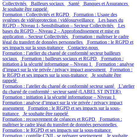
Collectivités
Bailleurs sociaux
Santé
Banques et Assurances
Je souhaite être rappelé
Formation : Collectivités et RGPD
Formation : Usage des
systèmes de vidéoprotection / vidéosurveillance
Les bases du
RGPD – Niveau 1- Sensibilisation – Secteur Collectivités
Les
bases du RGPD – Niveau 2 – Approfondissement et mise en
application – Secteur Collectivités
Formation : maîtriser le cadre
légal du transfert de données personnelles
Formation : le RGPD et
ses impacts sur la sous-traitance
Contactez-nous
Formation : l’atelier du chargé de conformité secteur bailleurs
sociaux
Formation : bailleurs sociaux et RGPD
Formation :
initiation à la sécurité informatique – Niveau 1
Formation : analyse
d’impact sur la vie privée / privacy impact assessment
Formation :
le RGPD et ses impacts sur la sous-traitance
Je souhaite être
rappelé
Formation : l’atelier du chargé de conformité secteur santé
L’atelier
du chargé de conformité : secteur santé (LABEL ST INTER)
Formation : initiation à la sécurité informatique – Niveau 1
Formation : analyse d’impact sur la vie privée / privacy impact
assessment
Formation : le RGPD et ses impacts sur la sous-
traitance
Je souhaite être rappelé
Formation : recouvrement de créances et RGPD
Formation :
maîtriser le cadre légal du transfert de données personnelles
Formation : le RGPD et ses impacts sur la sous-traitance
Formation : contrôle CNIL, se préparer sereinement
Je souhaite