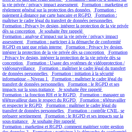
la vie privée / privacy impact assessment
Formation : marketing et
règlement général sur la protection des données
Formation :
paiement à distance par carte bancaire et RGPD
Formation :
maîtriser le cadre légal du transfert de données personnelles
Formation : Privacy by design, intégrer la protection de la vie privée
dès sa conception
Je souhaite être rappelé
Formation : analyse d’impact sur la vie privée / privacy impact
assessment
Formation : participer à la démarche de conformité
RGPD en tant que relais interne
Formation : Privacy by design,
intégrer la protection de la vie privée dès sa conception
Formation
: Privacy by design, intégrer la protection de la vie privée dès sa
conception
Formation : Usage des systèmes de vidéoprotection /
vidéosurveillance
Formation : maîtriser le cadre légal du transfert
de données personnelles
Formation : initiation à la sécurité
informatique – Niveau 1
Formation : maîtriser le cadre légal du
transfert de données personnelles
Formation : le RGPD et ses
impacts sur la sous-traitance
Je souhaite être rappelé
Formation : la fonction RH et le RGPD
Formation : manager un
télétravailleur dans le respect du RGPD
Formation : télétravailler
et respecter le RGPD
Formation : maîtriser le cadre légal du
transfert de données personnelles
Formation : contrôle CNIL, se
préparer sereinement
Formation : le RGPD et ses impacts sur la
sous-traitance
Je souhaite être rappelé
Formation : marketing et RGPD, comment maitriser votre gestion
des données ?
Formation : participer à la démarche de conformité