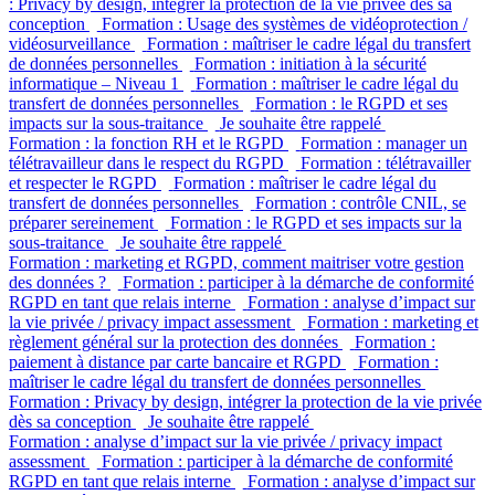
: Privacy by design, intégrer la protection de la vie privée dès sa
conception
Formation : Usage des systèmes de vidéoprotection /
vidéosurveillance
Formation : maîtriser le cadre légal du transfert
de données personnelles
Formation : initiation à la sécurité
informatique – Niveau 1
Formation : maîtriser le cadre légal du
transfert de données personnelles
Formation : le RGPD et ses
impacts sur la sous-traitance
Je souhaite être rappelé
Formation : la fonction RH et le RGPD
Formation : manager un
télétravailleur dans le respect du RGPD
Formation : télétravailler
et respecter le RGPD
Formation : maîtriser le cadre légal du
transfert de données personnelles
Formation : contrôle CNIL, se
préparer sereinement
Formation : le RGPD et ses impacts sur la
sous-traitance
Je souhaite être rappelé
Formation : marketing et RGPD, comment maitriser votre gestion
des données ?
Formation : participer à la démarche de conformité
RGPD en tant que relais interne
Formation : analyse d’impact sur
la vie privée / privacy impact assessment
Formation : marketing et
règlement général sur la protection des données
Formation :
paiement à distance par carte bancaire et RGPD
Formation :
maîtriser le cadre légal du transfert de données personnelles
Formation : Privacy by design, intégrer la protection de la vie privée
dès sa conception
Je souhaite être rappelé
Formation : analyse d’impact sur la vie privée / privacy impact
assessment
Formation : participer à la démarche de conformité
RGPD en tant que relais interne
Formation : analyse d’impact sur