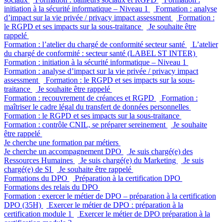
initiation à la sécurité informatique – Niveau 1
Formation : analyse
d’impact sur la vie privée / privacy impact assessment
Formation :
le RGPD et ses impacts sur la sous-traitance
Je souhaite être
rappelé
Formation : l’atelier du chargé de conformité secteur santé
L’atelier
du chargé de conformité : secteur santé (LABEL ST INTER)
Formation : initiation à la sécurité informatique – Niveau 1
Formation : analyse d’impact sur la vie privée / privacy impact
assessment
Formation : le RGPD et ses impacts sur la sous-
traitance
Je souhaite être rappelé
Formation : recouvrement de créances et RGPD
Formation :
maîtriser le cadre légal du transfert de données personnelles
Formation : le RGPD et ses impacts sur la sous-traitance
Formation : contrôle CNIL, se préparer sereinement
Je souhaite
être rappelé
Je cherche une formation par métiers
Je cherche un accompagnement DPO
Je suis chargé(e) des
Ressources Humaines
Je suis chargé(e) du Marketing
Je suis
chargé(e) de SI
Je souhaite être rappelé
Formations du DPO
Préparation à la certification DPO
Formations des relais du DPO
Formation : exercer le métier de DPO – préparation à la certification
DPO (35H)
Exercer le métier de DPO : préparation à la
certification module 1
Exercer le métier de DPO préparation à la