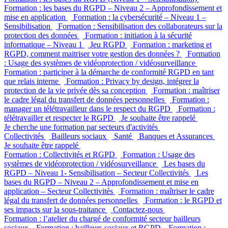
Formation : les bases du RGPD – Niveau 2 – Approfondissement et
mise en application
Formation : la cybersécurité – Niveau 1 –
Sensibilisation
Formation : Sensibilisation des collaborateurs sur la
protection des données
Formation : initiation à la sécurité
informatique – Niveau 1
Jeu RGPD
Formation : marketing et
RGPD, comment maitriser votre gestion des données ?
Formation
: Usage des systèmes de vidéoprotection / vidéosurveillance
Formation : participer à la démarche de conformité RGPD en tant
que relais interne
Formation : Privacy by design, intégrer la
protection de la vie privée dès sa conception
Formation : maîtriser
le cadre légal du transfert de données personnelles
Formation :
manager un télétravailleur dans le respect du RGPD
Formation :
télétravailler et respecter le RGPD
Je souhaite être rappelé
Je cherche une formation par secteurs d'activités
Collectivités
Bailleurs sociaux
Santé
Banques et Assurances
Je souhaite être rappelé
Formation : Collectivités et RGPD
Formation : Usage des
systèmes de vidéoprotection / vidéosurveillance
Les bases du
RGPD – Niveau 1- Sensibilisation – Secteur Collectivités
Les
bases du RGPD – Niveau 2 – Approfondissement et mise en
application – Secteur Collectivités
Formation : maîtriser le cadre
légal du transfert de données personnelles
Formation : le RGPD et
ses impacts sur la sous-traitance
Contactez-nous
Formation : l’atelier du chargé de conformité secteur bailleurs
sociaux
Formation : bailleurs sociaux et RGPD
Formation :