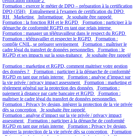
certification module 2
Formation : exercer le métier de DPO – préparation à la certification
DPO (35H)
Entraînement à l'examen de certification du DPO
RH
Marketing
Informatique
Je souhaite être rappelé
Formation : la fonction RH et le RGPD
Formation : participer à la
démarche de conformité RGPD en tant que relais interne
Formation : manager un télétravailleur dans le respect du RGPD
Formation : télétravailler et respecter le RGPD
Formation :
contrôle CNIL, se préparer sereinement
Formation : maîtriser le
cadre légal du transfert de données personnelles
Formation : le
RGPD et ses impacts sur la sous-traitance
Je souhaite être rappelé
Formation : marketing et RGPD, comment maitriser votre gestion
des données ?
Formation : participer à la démarche de conformité
RGPD en tant que relais interne
Formation : analyse d’impact sur
la vie privée / privacy impact assessment
Formation : marketing et
règlement général sur la protection des données
Formation :
paiement à distance par carte bancaire et RGPD
Formation :
maîtriser le cadre légal du transfert de données personnelles
Formation : Privacy by design, intégrer la protection de la vie privée
dès sa conception
Je souhaite être rappelé
Formation : analyse d’impact sur la vie privée / privacy impact
assessment
Formation : participer à la démarche de conformité
RGPD en tant que relais interne
Formation : Privacy by design,
intégrer la protection de la vie privée dès sa conception
Formation