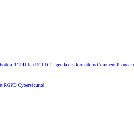
ilisation RGPD
Jeu RGPD
L’agenda des formations
Comment financer
ant RGPD
Cybersécurité