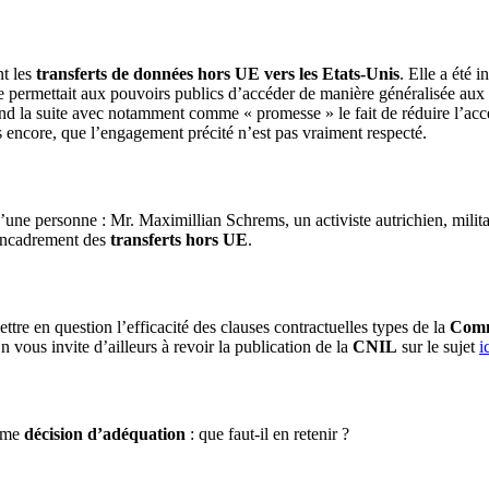
nt les
transferts de données hors UE vers les Etats-Unis
. Elle a été 
ine permettait aux pouvoirs publics d’accéder de manière généralisée au
nd la suite avec notamment comme « promesse » le fait de réduire l’ac
 encore, que l’engagement précité n’est pas vraiment respecté.
d’une personne : Mr. Maximillian Schrems, un activiste autrichien, milit
’encadrement des
transferts hors UE
.
tre en question l’efficacité des clauses contractuelles types de la
Comm
 vous invite d’ailleurs à revoir la publication de la
CNIL
sur le sujet
i
ième
décision d’adéquation
: que faut-il en retenir ?