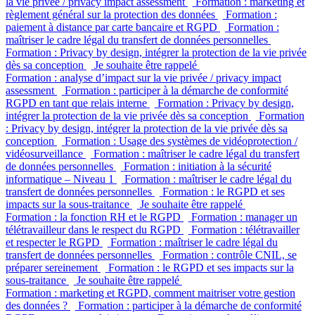
la vie privée / privacy impact assessment
Formation : marketing et
règlement général sur la protection des données
Formation :
paiement à distance par carte bancaire et RGPD
Formation :
maîtriser le cadre légal du transfert de données personnelles
Formation : Privacy by design, intégrer la protection de la vie privée
dès sa conception
Je souhaite être rappelé
Formation : analyse d’impact sur la vie privée / privacy impact
assessment
Formation : participer à la démarche de conformité
RGPD en tant que relais interne
Formation : Privacy by design,
intégrer la protection de la vie privée dès sa conception
Formation
: Privacy by design, intégrer la protection de la vie privée dès sa
conception
Formation : Usage des systèmes de vidéoprotection /
vidéosurveillance
Formation : maîtriser le cadre légal du transfert
de données personnelles
Formation : initiation à la sécurité
informatique – Niveau 1
Formation : maîtriser le cadre légal du
transfert de données personnelles
Formation : le RGPD et ses
impacts sur la sous-traitance
Je souhaite être rappelé
Formation : la fonction RH et le RGPD
Formation : manager un
télétravailleur dans le respect du RGPD
Formation : télétravailler
et respecter le RGPD
Formation : maîtriser le cadre légal du
transfert de données personnelles
Formation : contrôle CNIL, se
préparer sereinement
Formation : le RGPD et ses impacts sur la
sous-traitance
Je souhaite être rappelé
Formation : marketing et RGPD, comment maitriser votre gestion
des données ?
Formation : participer à la démarche de conformité