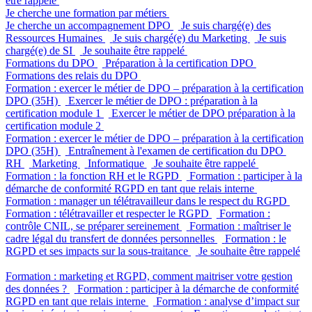
être rappelé
Je cherche une formation par métiers
Je cherche un accompagnement DPO
Je suis chargé(e) des
Ressources Humaines
Je suis chargé(e) du Marketing
Je suis
chargé(e) de SI
Je souhaite être rappelé
Formations du DPO
Préparation à la certification DPO
Formations des relais du DPO
Formation : exercer le métier de DPO – préparation à la certification
DPO (35H)
Exercer le métier de DPO : préparation à la
certification module 1
Exercer le métier de DPO préparation à la
certification module 2
Formation : exercer le métier de DPO – préparation à la certification
DPO (35H)
Entraînement à l'examen de certification du DPO
RH
Marketing
Informatique
Je souhaite être rappelé
Formation : la fonction RH et le RGPD
Formation : participer à la
démarche de conformité RGPD en tant que relais interne
Formation : manager un télétravailleur dans le respect du RGPD
Formation : télétravailler et respecter le RGPD
Formation :
contrôle CNIL, se préparer sereinement
Formation : maîtriser le
cadre légal du transfert de données personnelles
Formation : le
RGPD et ses impacts sur la sous-traitance
Je souhaite être rappelé
Formation : marketing et RGPD, comment maitriser votre gestion
des données ?
Formation : participer à la démarche de conformité
RGPD en tant que relais interne
Formation : analyse d’impact sur