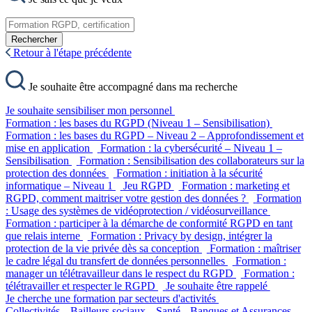
Rechercher
Retour à l'étape précédente
Je souhaite être accompagné dans ma recherche
Je souhaite sensibiliser mon personnel
Formation : les bases du RGPD (Niveau 1 – Sensibilisation)
Formation : les bases du RGPD – Niveau 2 – Approfondissement et
mise en application
Formation : la cybersécurité – Niveau 1 –
Sensibilisation
Formation : Sensibilisation des collaborateurs sur la
protection des données
Formation : initiation à la sécurité
informatique – Niveau 1
Jeu RGPD
Formation : marketing et
RGPD, comment maitriser votre gestion des données ?
Formation
: Usage des systèmes de vidéoprotection / vidéosurveillance
Formation : participer à la démarche de conformité RGPD en tant
que relais interne
Formation : Privacy by design, intégrer la
protection de la vie privée dès sa conception
Formation : maîtriser
le cadre légal du transfert de données personnelles
Formation :
manager un télétravailleur dans le respect du RGPD
Formation :
télétravailler et respecter le RGPD
Je souhaite être rappelé
Je cherche une formation par secteurs d'activités
Collectivités
Bailleurs sociaux
Santé
Banques et Assurances