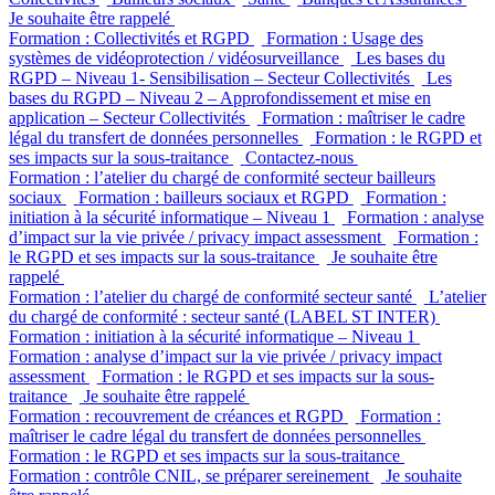
Je souhaite être rappelé
Formation : Collectivités et RGPD
Formation : Usage des
systèmes de vidéoprotection / vidéosurveillance
Les bases du
RGPD – Niveau 1- Sensibilisation – Secteur Collectivités
Les
bases du RGPD – Niveau 2 – Approfondissement et mise en
application – Secteur Collectivités
Formation : maîtriser le cadre
légal du transfert de données personnelles
Formation : le RGPD et
ses impacts sur la sous-traitance
Contactez-nous
Formation : l’atelier du chargé de conformité secteur bailleurs
sociaux
Formation : bailleurs sociaux et RGPD
Formation :
initiation à la sécurité informatique – Niveau 1
Formation : analyse
d’impact sur la vie privée / privacy impact assessment
Formation :
le RGPD et ses impacts sur la sous-traitance
Je souhaite être
rappelé
Formation : l’atelier du chargé de conformité secteur santé
L’atelier
du chargé de conformité : secteur santé (LABEL ST INTER)
Formation : initiation à la sécurité informatique – Niveau 1
Formation : analyse d’impact sur la vie privée / privacy impact
assessment
Formation : le RGPD et ses impacts sur la sous-
traitance
Je souhaite être rappelé
Formation : recouvrement de créances et RGPD
Formation :
maîtriser le cadre légal du transfert de données personnelles
Formation : le RGPD et ses impacts sur la sous-traitance
Formation : contrôle CNIL, se préparer sereinement
Je souhaite