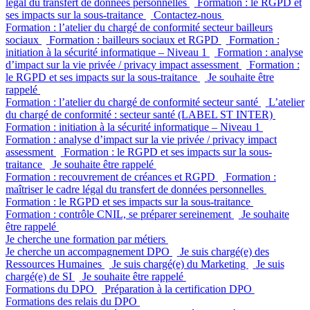
légal du transfert de données personnelles
Formation : le RGPD et
ses impacts sur la sous-traitance
Contactez-nous
Formation : l’atelier du chargé de conformité secteur bailleurs
sociaux
Formation : bailleurs sociaux et RGPD
Formation :
initiation à la sécurité informatique – Niveau 1
Formation : analyse
d’impact sur la vie privée / privacy impact assessment
Formation :
le RGPD et ses impacts sur la sous-traitance
Je souhaite être
rappelé
Formation : l’atelier du chargé de conformité secteur santé
L’atelier
du chargé de conformité : secteur santé (LABEL ST INTER)
Formation : initiation à la sécurité informatique – Niveau 1
Formation : analyse d’impact sur la vie privée / privacy impact
assessment
Formation : le RGPD et ses impacts sur la sous-
traitance
Je souhaite être rappelé
Formation : recouvrement de créances et RGPD
Formation :
maîtriser le cadre légal du transfert de données personnelles
Formation : le RGPD et ses impacts sur la sous-traitance
Formation : contrôle CNIL, se préparer sereinement
Je souhaite
être rappelé
Je cherche une formation par métiers
Je cherche un accompagnement DPO
Je suis chargé(e) des
Ressources Humaines
Je suis chargé(e) du Marketing
Je suis
chargé(e) de SI
Je souhaite être rappelé
Formations du DPO
Préparation à la certification DPO
Formations des relais du DPO