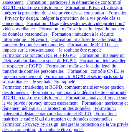
assessment
Formation : participer à la démarche de conformité
RGPD en tant que relais interne
Formation : Privacy by design,
intégrer la protection de la vie privée dès sa conception
Formation
: Privacy by design, intégrer la protection de la vie privée dès sa
conception
Formation : Usage des systèmes de vidéoprotection /
vidéosurveillance
Formation : maîtriser le cadre légal du transfert
de données personnelles
Formation : initiation à la sécurité
informatique – Niveau 1
Formation : maîtriser le cadre légal du
transfert de données personnelles
Formation : le RGPD et ses
impacts sur la sous-traitance
Je souhaite être rappelé
Formation : la fonction RH et le RGPD
Formation : manager un
télétravailleur dans le respect du RGPD
Formation : télétravailler
et respecter le RGPD
Formation : maîtriser le cadre légal du
transfert de données personnelles
Formation : contrôle CNIL, se
préparer sereinement
Formation : le RGPD et ses impacts sur la
sous-traitance
Je souhaite être rappelé
Formation : marketing et RGPD, comment maitriser votre gestion
des données ?
Formation : participer à la démarche de conformité
RGPD en tant que relais interne
Formation : analyse d’impact sur
la vie privée / privacy impact assessment
Formation : marketing et
règlement général sur la protection des données
Formation :
paiement à distance par carte bancaire et RGPD
Formation :
maîtriser le cadre légal du transfert de données personnelles
Formation : Privacy by design, intégrer la protection de la vie privée
dès sa conception
Je souhaite être rappelé