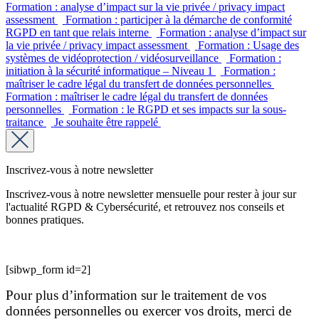
Formation : analyse d’impact sur la vie privée / privacy impact
assessment
Formation : participer à la démarche de conformité
RGPD en tant que relais interne
Formation : analyse d’impact sur
la vie privée / privacy impact assessment
Formation : Usage des
systèmes de vidéoprotection / vidéosurveillance
Formation :
initiation à la sécurité informatique – Niveau 1
Formation :
maîtriser le cadre légal du transfert de données personnelles
Formation : maîtriser le cadre légal du transfert de données
personnelles
Formation : le RGPD et ses impacts sur la sous-
traitance
Je souhaite être rappelé
Inscrivez-vous à notre newsletter
Inscrivez-vous à notre newsletter mensuelle pour rester à jour sur
l'actualité RGPD & Cybersécurité, et retrouvez nos conseils et
bonnes pratiques.
[sibwp_form id=2]
Pour plus d’information sur le traitement de vos
données personnelles ou exercer vos droits, merci de