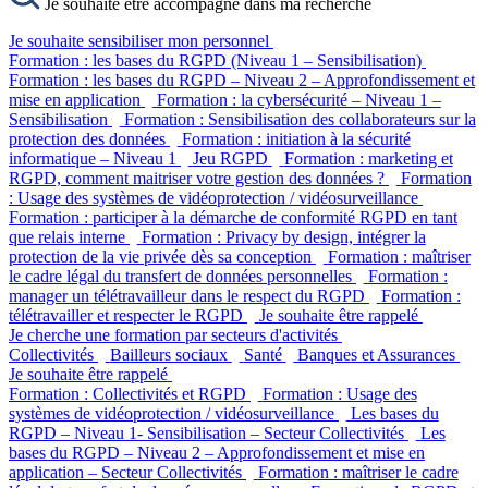
Je souhaite être accompagné dans ma recherche
Je souhaite sensibiliser mon personnel
Formation : les bases du RGPD (Niveau 1 – Sensibilisation)
Formation : les bases du RGPD – Niveau 2 – Approfondissement et
mise en application
Formation : la cybersécurité – Niveau 1 –
Sensibilisation
Formation : Sensibilisation des collaborateurs sur la
protection des données
Formation : initiation à la sécurité
informatique – Niveau 1
Jeu RGPD
Formation : marketing et
RGPD, comment maitriser votre gestion des données ?
Formation
: Usage des systèmes de vidéoprotection / vidéosurveillance
Formation : participer à la démarche de conformité RGPD en tant
que relais interne
Formation : Privacy by design, intégrer la
protection de la vie privée dès sa conception
Formation : maîtriser
le cadre légal du transfert de données personnelles
Formation :
manager un télétravailleur dans le respect du RGPD
Formation :
télétravailler et respecter le RGPD
Je souhaite être rappelé
Je cherche une formation par secteurs d'activités
Collectivités
Bailleurs sociaux
Santé
Banques et Assurances
Je souhaite être rappelé
Formation : Collectivités et RGPD
Formation : Usage des
systèmes de vidéoprotection / vidéosurveillance
Les bases du
RGPD – Niveau 1- Sensibilisation – Secteur Collectivités
Les
bases du RGPD – Niveau 2 – Approfondissement et mise en
application – Secteur Collectivités
Formation : maîtriser le cadre