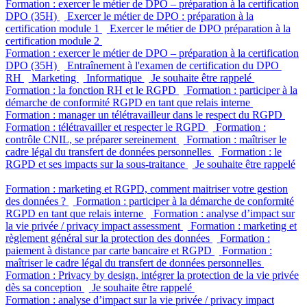
Formation : exercer le métier de DPO – préparation à la certification
DPO (35H)
Exercer le métier de DPO : préparation à la
certification module 1
Exercer le métier de DPO préparation à la
certification module 2
Formation : exercer le métier de DPO – préparation à la certification
DPO (35H)
Entraînement à l'examen de certification du DPO
RH
Marketing
Informatique
Je souhaite être rappelé
Formation : la fonction RH et le RGPD
Formation : participer à la
démarche de conformité RGPD en tant que relais interne
Formation : manager un télétravailleur dans le respect du RGPD
Formation : télétravailler et respecter le RGPD
Formation :
contrôle CNIL, se préparer sereinement
Formation : maîtriser le
cadre légal du transfert de données personnelles
Formation : le
RGPD et ses impacts sur la sous-traitance
Je souhaite être rappelé
Formation : marketing et RGPD, comment maitriser votre gestion
des données ?
Formation : participer à la démarche de conformité
RGPD en tant que relais interne
Formation : analyse d’impact sur
la vie privée / privacy impact assessment
Formation : marketing et
règlement général sur la protection des données
Formation :
paiement à distance par carte bancaire et RGPD
Formation :
maîtriser le cadre légal du transfert de données personnelles
Formation : Privacy by design, intégrer la protection de la vie privée
dès sa conception
Je souhaite être rappelé
Formation : analyse d’impact sur la vie privée / privacy impact