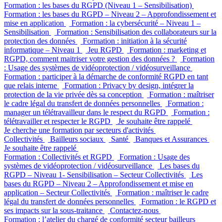
Formation : les bases du RGPD (Niveau 1 – Sensibilisation)
Formation : les bases du RGPD – Niveau 2 – Approfondissement et
mise en application
Formation : la cybersécurité – Niveau 1 –
Sensibilisation
Formation : Sensibilisation des collaborateurs sur la
protection des données
Formation : initiation à la sécurité
informatique – Niveau 1
Jeu RGPD
Formation : marketing et
RGPD, comment maitriser votre gestion des données ?
Formation
: Usage des systèmes de vidéoprotection / vidéosurveillance
Formation : participer à la démarche de conformité RGPD en tant
que relais interne
Formation : Privacy by design, intégrer la
protection de la vie privée dès sa conception
Formation : maîtriser
le cadre légal du transfert de données personnelles
Formation :
manager un télétravailleur dans le respect du RGPD
Formation :
télétravailler et respecter le RGPD
Je souhaite être rappelé
Je cherche une formation par secteurs d'activités
Collectivités
Bailleurs sociaux
Santé
Banques et Assurances
Je souhaite être rappelé
Formation : Collectivités et RGPD
Formation : Usage des
systèmes de vidéoprotection / vidéosurveillance
Les bases du
RGPD – Niveau 1- Sensibilisation – Secteur Collectivités
Les
bases du RGPD – Niveau 2 – Approfondissement et mise en
application – Secteur Collectivités
Formation : maîtriser le cadre
légal du transfert de données personnelles
Formation : le RGPD et
ses impacts sur la sous-traitance
Contactez-nous
Formation : l’atelier du chargé de conformité secteur bailleurs