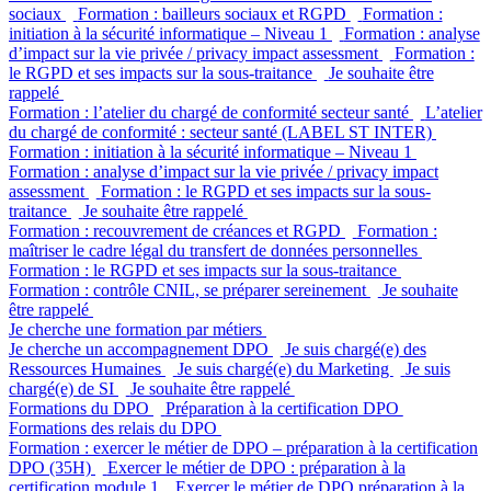
sociaux
Formation : bailleurs sociaux et RGPD
Formation :
initiation à la sécurité informatique – Niveau 1
Formation : analyse
d’impact sur la vie privée / privacy impact assessment
Formation :
le RGPD et ses impacts sur la sous-traitance
Je souhaite être
rappelé
Formation : l’atelier du chargé de conformité secteur santé
L’atelier
du chargé de conformité : secteur santé (LABEL ST INTER)
Formation : initiation à la sécurité informatique – Niveau 1
Formation : analyse d’impact sur la vie privée / privacy impact
assessment
Formation : le RGPD et ses impacts sur la sous-
traitance
Je souhaite être rappelé
Formation : recouvrement de créances et RGPD
Formation :
maîtriser le cadre légal du transfert de données personnelles
Formation : le RGPD et ses impacts sur la sous-traitance
Formation : contrôle CNIL, se préparer sereinement
Je souhaite
être rappelé
Je cherche une formation par métiers
Je cherche un accompagnement DPO
Je suis chargé(e) des
Ressources Humaines
Je suis chargé(e) du Marketing
Je suis
chargé(e) de SI
Je souhaite être rappelé
Formations du DPO
Préparation à la certification DPO
Formations des relais du DPO
Formation : exercer le métier de DPO – préparation à la certification
DPO (35H)
Exercer le métier de DPO : préparation à la
certification module 1
Exercer le métier de DPO préparation à la