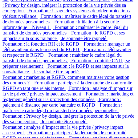
: Privacy by design, intégrer la protection de la vie privée dès sa
conception
Formation : Usage des systèmes de vidéoprotection /
vidéosurveillance
Formation : maîtriser le cadre légal du transfert
de données personnelles
Formation : initiation à la sécurité
informatique – Niveau 1
Formation : maîtriser le cadre légal du
transfert de données personnelles
Formation : le RGPD et ses
impacts sur la sous-traitance
Je souhaite être rappelé
Formation : la fonction RH et le RGPD
Formation : manager un
télétravailleur dans le respect du RGPD
Formation : télétravailler
et respecter le RGPD
Formation : maîtriser le cadre légal du
transfert de données personnelles
Formation : contrôle CNIL, se
préparer sereinement
Formation : le RGPD et ses impacts sur la
sous-traitance
Je souhaite être rappelé
Formation : marketing et RGPD, comment maitriser votre gestion
des données ?
Formation : participer à la démarche de conformité
RGPD en tant que relais interne
Formation : analyse d’impact sur
la vie privée / privacy impact assessment
Formation : marketing et
règlement général sur la protection des données
Formation :
paiement à distance par carte bancaire et RGPD
Formation :
maîtriser le cadre légal du transfert de données personnelles
Formation : Privacy by design, intégrer la protection de la vie privée
dès sa conception
Je souhaite être rappelé
Formation : analyse d’impact sur la vie privée / privacy impact
assessment
Formation : participer à la démarche de conformité