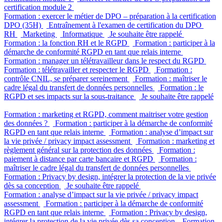
certification module 2
Formation : exercer le métier de DPO – préparation à la certification
DPO (35H)
Entraînement à l'examen de certification du DPO
RH
Marketing
Informatique
Je souhaite être rappelé
Formation : la fonction RH et le RGPD
Formation : participer à la
démarche de conformité RGPD en tant que relais interne
Formation : manager un télétravailleur dans le respect du RGPD
Formation : télétravailler et respecter le RGPD
Formation :
contrôle CNIL, se préparer sereinement
Formation : maîtriser le
cadre légal du transfert de données personnelles
Formation : le
RGPD et ses impacts sur la sous-traitance
Je souhaite être rappelé
Formation : marketing et RGPD, comment maitriser votre gestion
des données ?
Formation : participer à la démarche de conformité
RGPD en tant que relais interne
Formation : analyse d’impact sur
la vie privée / privacy impact assessment
Formation : marketing et
règlement général sur la protection des données
Formation :
paiement à distance par carte bancaire et RGPD
Formation :
maîtriser le cadre légal du transfert de données personnelles
Formation : Privacy by design, intégrer la protection de la vie privée
dès sa conception
Je souhaite être rappelé
Formation : analyse d’impact sur la vie privée / privacy impact
assessment
Formation : participer à la démarche de conformité
RGPD en tant que relais interne
Formation : Privacy by design,
intégrer la protection de la vie privée dès sa conception
Formation