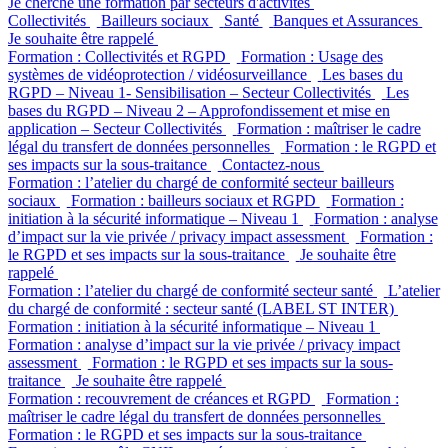
Je cherche une formation par secteurs d'activités
Collectivités
Bailleurs sociaux
Santé
Banques et Assurances
Je souhaite être rappelé
Formation : Collectivités et RGPD
Formation : Usage des
systèmes de vidéoprotection / vidéosurveillance
Les bases du
RGPD – Niveau 1- Sensibilisation – Secteur Collectivités
Les
bases du RGPD – Niveau 2 – Approfondissement et mise en
application – Secteur Collectivités
Formation : maîtriser le cadre
légal du transfert de données personnelles
Formation : le RGPD et
ses impacts sur la sous-traitance
Contactez-nous
Formation : l’atelier du chargé de conformité secteur bailleurs
sociaux
Formation : bailleurs sociaux et RGPD
Formation :
initiation à la sécurité informatique – Niveau 1
Formation : analyse
d’impact sur la vie privée / privacy impact assessment
Formation :
le RGPD et ses impacts sur la sous-traitance
Je souhaite être
rappelé
Formation : l’atelier du chargé de conformité secteur santé
L’atelier
du chargé de conformité : secteur santé (LABEL ST INTER)
Formation : initiation à la sécurité informatique – Niveau 1
Formation : analyse d’impact sur la vie privée / privacy impact
assessment
Formation : le RGPD et ses impacts sur la sous-
traitance
Je souhaite être rappelé
Formation : recouvrement de créances et RGPD
Formation :
maîtriser le cadre légal du transfert de données personnelles
Formation : le RGPD et ses impacts sur la sous-traitance