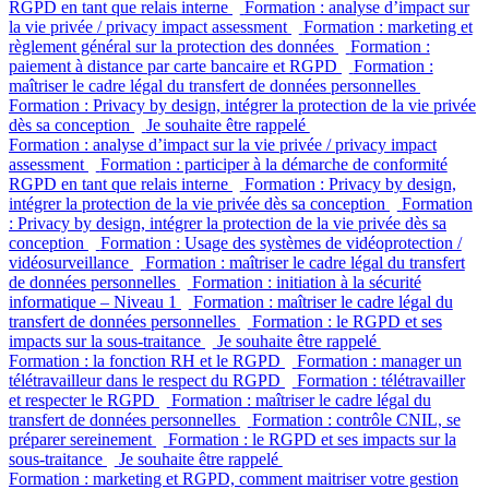
RGPD en tant que relais interne
Formation : analyse d’impact sur
la vie privée / privacy impact assessment
Formation : marketing et
règlement général sur la protection des données
Formation :
paiement à distance par carte bancaire et RGPD
Formation :
maîtriser le cadre légal du transfert de données personnelles
Formation : Privacy by design, intégrer la protection de la vie privée
dès sa conception
Je souhaite être rappelé
Formation : analyse d’impact sur la vie privée / privacy impact
assessment
Formation : participer à la démarche de conformité
RGPD en tant que relais interne
Formation : Privacy by design,
intégrer la protection de la vie privée dès sa conception
Formation
: Privacy by design, intégrer la protection de la vie privée dès sa
conception
Formation : Usage des systèmes de vidéoprotection /
vidéosurveillance
Formation : maîtriser le cadre légal du transfert
de données personnelles
Formation : initiation à la sécurité
informatique – Niveau 1
Formation : maîtriser le cadre légal du
transfert de données personnelles
Formation : le RGPD et ses
impacts sur la sous-traitance
Je souhaite être rappelé
Formation : la fonction RH et le RGPD
Formation : manager un
télétravailleur dans le respect du RGPD
Formation : télétravailler
et respecter le RGPD
Formation : maîtriser le cadre légal du
transfert de données personnelles
Formation : contrôle CNIL, se
préparer sereinement
Formation : le RGPD et ses impacts sur la
sous-traitance
Je souhaite être rappelé
Formation : marketing et RGPD, comment maitriser votre gestion