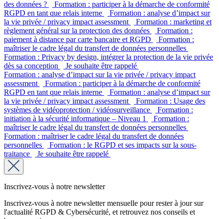
des données ?
Formation : participer à la démarche de conformité
RGPD en tant que relais interne
Formation : analyse d’impact sur
la vie privée / privacy impact assessment
Formation : marketing et
règlement général sur la protection des données
Formation :
paiement à distance par carte bancaire et RGPD
Formation :
maîtriser le cadre légal du transfert de données personnelles
Formation : Privacy by design, intégrer la protection de la vie privée
dès sa conception
Je souhaite être rappelé
Formation : analyse d’impact sur la vie privée / privacy impact
assessment
Formation : participer à la démarche de conformité
RGPD en tant que relais interne
Formation : analyse d’impact sur
la vie privée / privacy impact assessment
Formation : Usage des
systèmes de vidéoprotection / vidéosurveillance
Formation :
initiation à la sécurité informatique – Niveau 1
Formation :
maîtriser le cadre légal du transfert de données personnelles
Formation : maîtriser le cadre légal du transfert de données
personnelles
Formation : le RGPD et ses impacts sur la sous-
traitance
Je souhaite être rappelé
Inscrivez-vous à notre newsletter
Inscrivez-vous à notre newsletter mensuelle pour rester à jour sur
l'actualité RGPD & Cybersécurité, et retrouvez nos conseils et