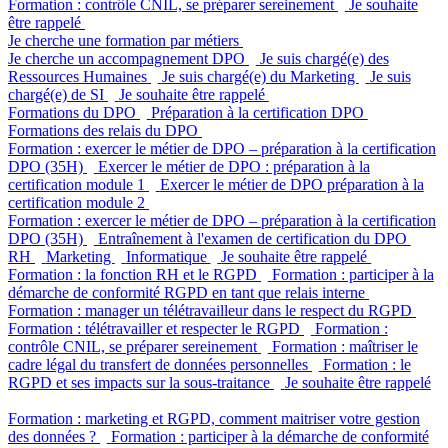
Formation : contrôle CNIL, se préparer sereinement
Je souhaite
être rappelé
Je cherche une formation par métiers
Je cherche un accompagnement DPO
Je suis chargé(e) des
Ressources Humaines
Je suis chargé(e) du Marketing
Je suis
chargé(e) de SI
Je souhaite être rappelé
Formations du DPO
Préparation à la certification DPO
Formations des relais du DPO
Formation : exercer le métier de DPO – préparation à la certification
DPO (35H)
Exercer le métier de DPO : préparation à la
certification module 1
Exercer le métier de DPO préparation à la
certification module 2
Formation : exercer le métier de DPO – préparation à la certification
DPO (35H)
Entraînement à l'examen de certification du DPO
RH
Marketing
Informatique
Je souhaite être rappelé
Formation : la fonction RH et le RGPD
Formation : participer à la
démarche de conformité RGPD en tant que relais interne
Formation : manager un télétravailleur dans le respect du RGPD
Formation : télétravailler et respecter le RGPD
Formation :
contrôle CNIL, se préparer sereinement
Formation : maîtriser le
cadre légal du transfert de données personnelles
Formation : le
RGPD et ses impacts sur la sous-traitance
Je souhaite être rappelé
Formation : marketing et RGPD, comment maitriser votre gestion
des données ?
Formation : participer à la démarche de conformité