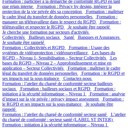
Formation : participer à la démarche de conformité RGPD en tant
que relais interne
Formation : Privacy by design, intégrer la
protection de la vie privée dès sa conception
Formation : maîtriser
le cadre légal du transfert de données personnelles
Formation :
manager un télétravailleur dans le respect du RGPD
Formation :
télétravailler et respecter le RGPD
Je souhaite être rappelé
Je cherche une formation par secteurs d'activités
Collectivités
Bailleurs sociaux
Santé
Banques et Assurances
Je souhaite être rappelé
Formation : Collectivités et RGPD
Formation : Usage des
systèmes de vidéoprotection / vidéosurveillance
Les bases du
RGPD – Niveau 1- Sensibilisation – Secteur Collectivités
Les
bases du RGPD – Niveau 2 – Approfondissement et mise en
application – Secteur Collectivités
Formation : maîtriser le cadre
légal du transfert de données personnelles
Formation : le RGPD et
ses impacts sur la sous-traitance
Contactez-nous
Formation : l’atelier du chargé de conformité secteur bailleurs
sociaux
Formation : bailleurs sociaux et RGPD
Formation :
initiation à la sécurité informatique – Niveau 1
Formation : analyse
d’impact sur la vie privée / privacy impact assessment
Formation :
le RGPD et ses impacts sur la sous-traitance
Je souhaite être
rappelé
Formation : l’atelier du chargé de conformité secteur santé
L’atelier
du chargé de conformité : secteur santé (LABEL ST INTER)
Formation : initiation à la sécurité informatique – Niveau 1