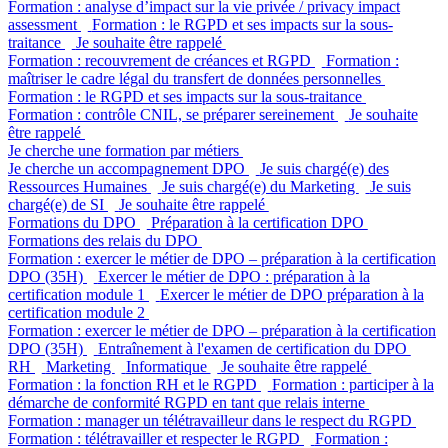
Formation : analyse d’impact sur la vie privée / privacy impact
assessment
Formation : le RGPD et ses impacts sur la sous-
traitance
Je souhaite être rappelé
Formation : recouvrement de créances et RGPD
Formation :
maîtriser le cadre légal du transfert de données personnelles
Formation : le RGPD et ses impacts sur la sous-traitance
Formation : contrôle CNIL, se préparer sereinement
Je souhaite
être rappelé
Je cherche une formation par métiers
Je cherche un accompagnement DPO
Je suis chargé(e) des
Ressources Humaines
Je suis chargé(e) du Marketing
Je suis
chargé(e) de SI
Je souhaite être rappelé
Formations du DPO
Préparation à la certification DPO
Formations des relais du DPO
Formation : exercer le métier de DPO – préparation à la certification
DPO (35H)
Exercer le métier de DPO : préparation à la
certification module 1
Exercer le métier de DPO préparation à la
certification module 2
Formation : exercer le métier de DPO – préparation à la certification
DPO (35H)
Entraînement à l'examen de certification du DPO
RH
Marketing
Informatique
Je souhaite être rappelé
Formation : la fonction RH et le RGPD
Formation : participer à la
démarche de conformité RGPD en tant que relais interne
Formation : manager un télétravailleur dans le respect du RGPD
Formation : télétravailler et respecter le RGPD
Formation :