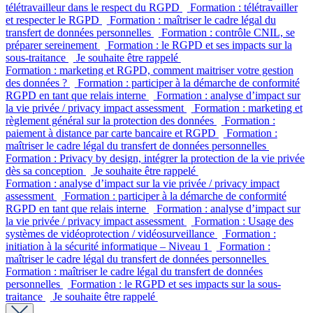
télétravailleur dans le respect du RGPD
Formation : télétravailler
et respecter le RGPD
Formation : maîtriser le cadre légal du
transfert de données personnelles
Formation : contrôle CNIL, se
préparer sereinement
Formation : le RGPD et ses impacts sur la
sous-traitance
Je souhaite être rappelé
Formation : marketing et RGPD, comment maitriser votre gestion
des données ?
Formation : participer à la démarche de conformité
RGPD en tant que relais interne
Formation : analyse d’impact sur
la vie privée / privacy impact assessment
Formation : marketing et
règlement général sur la protection des données
Formation :
paiement à distance par carte bancaire et RGPD
Formation :
maîtriser le cadre légal du transfert de données personnelles
Formation : Privacy by design, intégrer la protection de la vie privée
dès sa conception
Je souhaite être rappelé
Formation : analyse d’impact sur la vie privée / privacy impact
assessment
Formation : participer à la démarche de conformité
RGPD en tant que relais interne
Formation : analyse d’impact sur
la vie privée / privacy impact assessment
Formation : Usage des
systèmes de vidéoprotection / vidéosurveillance
Formation :
initiation à la sécurité informatique – Niveau 1
Formation :
maîtriser le cadre légal du transfert de données personnelles
Formation : maîtriser le cadre légal du transfert de données
personnelles
Formation : le RGPD et ses impacts sur la sous-
traitance
Je souhaite être rappelé