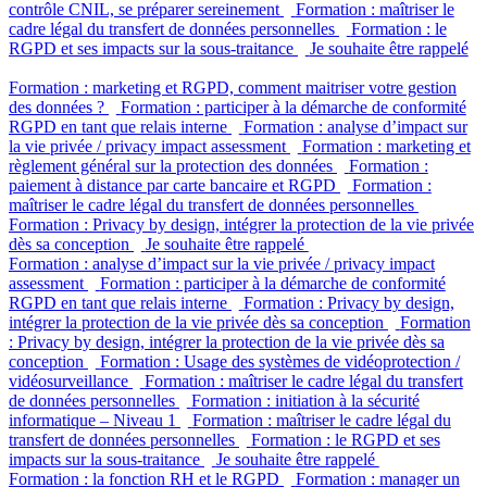
contrôle CNIL, se préparer sereinement
Formation : maîtriser le
cadre légal du transfert de données personnelles
Formation : le
RGPD et ses impacts sur la sous-traitance
Je souhaite être rappelé
Formation : marketing et RGPD, comment maitriser votre gestion
des données ?
Formation : participer à la démarche de conformité
RGPD en tant que relais interne
Formation : analyse d’impact sur
la vie privée / privacy impact assessment
Formation : marketing et
règlement général sur la protection des données
Formation :
paiement à distance par carte bancaire et RGPD
Formation :
maîtriser le cadre légal du transfert de données personnelles
Formation : Privacy by design, intégrer la protection de la vie privée
dès sa conception
Je souhaite être rappelé
Formation : analyse d’impact sur la vie privée / privacy impact
assessment
Formation : participer à la démarche de conformité
RGPD en tant que relais interne
Formation : Privacy by design,
intégrer la protection de la vie privée dès sa conception
Formation
: Privacy by design, intégrer la protection de la vie privée dès sa
conception
Formation : Usage des systèmes de vidéoprotection /
vidéosurveillance
Formation : maîtriser le cadre légal du transfert
de données personnelles
Formation : initiation à la sécurité
informatique – Niveau 1
Formation : maîtriser le cadre légal du
transfert de données personnelles
Formation : le RGPD et ses
impacts sur la sous-traitance
Je souhaite être rappelé
Formation : la fonction RH et le RGPD
Formation : manager un