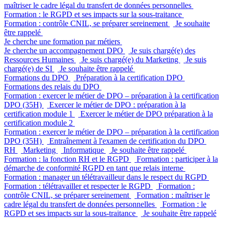
maîtriser le cadre légal du transfert de données personnelles
Formation : le RGPD et ses impacts sur la sous-traitance
Formation : contrôle CNIL, se préparer sereinement
Je souhaite
être rappelé
Je cherche une formation par métiers
Je cherche un accompagnement DPO
Je suis chargé(e) des
Ressources Humaines
Je suis chargé(e) du Marketing
Je suis
chargé(e) de SI
Je souhaite être rappelé
Formations du DPO
Préparation à la certification DPO
Formations des relais du DPO
Formation : exercer le métier de DPO – préparation à la certification
DPO (35H)
Exercer le métier de DPO : préparation à la
certification module 1
Exercer le métier de DPO préparation à la
certification module 2
Formation : exercer le métier de DPO – préparation à la certification
DPO (35H)
Entraînement à l'examen de certification du DPO
RH
Marketing
Informatique
Je souhaite être rappelé
Formation : la fonction RH et le RGPD
Formation : participer à la
démarche de conformité RGPD en tant que relais interne
Formation : manager un télétravailleur dans le respect du RGPD
Formation : télétravailler et respecter le RGPD
Formation :
contrôle CNIL, se préparer sereinement
Formation : maîtriser le
cadre légal du transfert de données personnelles
Formation : le
RGPD et ses impacts sur la sous-traitance
Je souhaite être rappelé