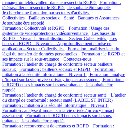
manager un télétravailleur dans le respect du RGPD
Formation :
télétravailler et respecter le RGPD
Je souhaite être rappelé
Je cherche une formation par secteurs d'activités
Collectivités
Bailleurs sociaux
Santé
Banques et Assurances
Je souhaite être rappelé
Formation : Collectivités et RGPD
Formation : Usage des
systèmes de vidéoprotection / vidéosurveillance
Les bases du
RGPD – Niveau 1- Sensibilisation – Secteur Collectivités
Les
bases du RGPD – Niveau 2 – Approfondissement et mise en
application – Secteur Collectivités
Formation : maîtriser le cadre
légal du transfert de données personnelles
Formation : le RGPD et
ses impacts sur la sous-traitance
Contactez-nous
Formation : l’atelier du chargé de conformité secteur bailleurs
sociaux
Formation : bailleurs sociaux et RGPD
Formation :
initiation à la sécurité informatique – Niveau 1
Formation : analyse
d’impact sur la vie privée / privacy impact assessment
Formation :
le RGPD et ses impacts sur la sous-traitance
Je souhaite être
rappelé
Formation : l’atelier du chargé de conformité secteur santé
L’atelier
du chargé de conformité : secteur santé (LABEL ST INTER)
Formation : initiation à la sécurité informatique – Niveau 1
Formation : analyse d’impact sur la vie privée / privacy impact
assessment
Formation : le RGPD et ses impacts sur la sous-
traitance
Je souhaite être rappelé
Formation : recouvrement de créances et RGPD
Formation :