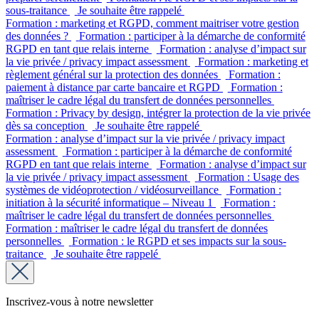
sous-traitance
Je souhaite être rappelé
Formation : marketing et RGPD, comment maitriser votre gestion
des données ?
Formation : participer à la démarche de conformité
RGPD en tant que relais interne
Formation : analyse d’impact sur
la vie privée / privacy impact assessment
Formation : marketing et
règlement général sur la protection des données
Formation :
paiement à distance par carte bancaire et RGPD
Formation :
maîtriser le cadre légal du transfert de données personnelles
Formation : Privacy by design, intégrer la protection de la vie privée
dès sa conception
Je souhaite être rappelé
Formation : analyse d’impact sur la vie privée / privacy impact
assessment
Formation : participer à la démarche de conformité
RGPD en tant que relais interne
Formation : analyse d’impact sur
la vie privée / privacy impact assessment
Formation : Usage des
systèmes de vidéoprotection / vidéosurveillance
Formation :
initiation à la sécurité informatique – Niveau 1
Formation :
maîtriser le cadre légal du transfert de données personnelles
Formation : maîtriser le cadre légal du transfert de données
personnelles
Formation : le RGPD et ses impacts sur la sous-
traitance
Je souhaite être rappelé
Inscrivez-vous à notre newsletter