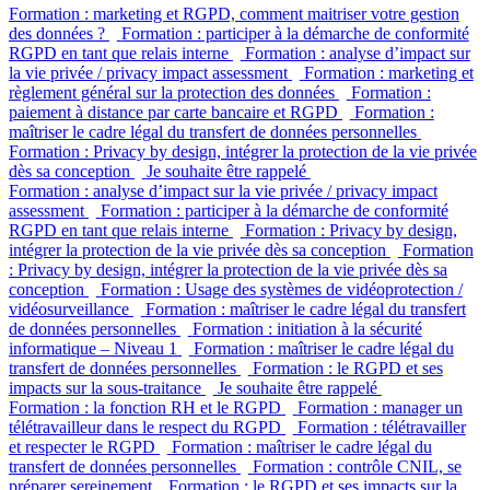
Formation : marketing et RGPD, comment maitriser votre gestion
des données ?
Formation : participer à la démarche de conformité
RGPD en tant que relais interne
Formation : analyse d’impact sur
la vie privée / privacy impact assessment
Formation : marketing et
règlement général sur la protection des données
Formation :
paiement à distance par carte bancaire et RGPD
Formation :
maîtriser le cadre légal du transfert de données personnelles
Formation : Privacy by design, intégrer la protection de la vie privée
dès sa conception
Je souhaite être rappelé
Formation : analyse d’impact sur la vie privée / privacy impact
assessment
Formation : participer à la démarche de conformité
RGPD en tant que relais interne
Formation : Privacy by design,
intégrer la protection de la vie privée dès sa conception
Formation
: Privacy by design, intégrer la protection de la vie privée dès sa
conception
Formation : Usage des systèmes de vidéoprotection /
vidéosurveillance
Formation : maîtriser le cadre légal du transfert
de données personnelles
Formation : initiation à la sécurité
informatique – Niveau 1
Formation : maîtriser le cadre légal du
transfert de données personnelles
Formation : le RGPD et ses
impacts sur la sous-traitance
Je souhaite être rappelé
Formation : la fonction RH et le RGPD
Formation : manager un
télétravailleur dans le respect du RGPD
Formation : télétravailler
et respecter le RGPD
Formation : maîtriser le cadre légal du
transfert de données personnelles
Formation : contrôle CNIL, se
préparer sereinement
Formation : le RGPD et ses impacts sur la