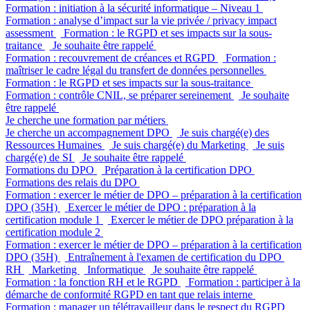
Formation : initiation à la sécurité informatique – Niveau 1
Formation : analyse d’impact sur la vie privée / privacy impact
assessment
Formation : le RGPD et ses impacts sur la sous-
traitance
Je souhaite être rappelé
Formation : recouvrement de créances et RGPD
Formation :
maîtriser le cadre légal du transfert de données personnelles
Formation : le RGPD et ses impacts sur la sous-traitance
Formation : contrôle CNIL, se préparer sereinement
Je souhaite
être rappelé
Je cherche une formation par métiers
Je cherche un accompagnement DPO
Je suis chargé(e) des
Ressources Humaines
Je suis chargé(e) du Marketing
Je suis
chargé(e) de SI
Je souhaite être rappelé
Formations du DPO
Préparation à la certification DPO
Formations des relais du DPO
Formation : exercer le métier de DPO – préparation à la certification
DPO (35H)
Exercer le métier de DPO : préparation à la
certification module 1
Exercer le métier de DPO préparation à la
certification module 2
Formation : exercer le métier de DPO – préparation à la certification
DPO (35H)
Entraînement à l'examen de certification du DPO
RH
Marketing
Informatique
Je souhaite être rappelé
Formation : la fonction RH et le RGPD
Formation : participer à la
démarche de conformité RGPD en tant que relais interne
Formation : manager un télétravailleur dans le respect du RGPD