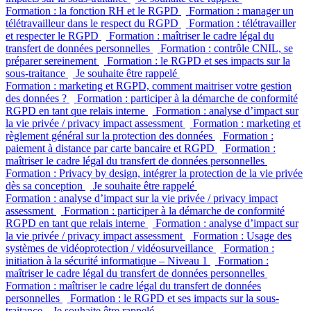
Formation : la fonction RH et le RGPD
Formation : manager un
télétravailleur dans le respect du RGPD
Formation : télétravailler
et respecter le RGPD
Formation : maîtriser le cadre légal du
transfert de données personnelles
Formation : contrôle CNIL, se
préparer sereinement
Formation : le RGPD et ses impacts sur la
sous-traitance
Je souhaite être rappelé
Formation : marketing et RGPD, comment maitriser votre gestion
des données ?
Formation : participer à la démarche de conformité
RGPD en tant que relais interne
Formation : analyse d’impact sur
la vie privée / privacy impact assessment
Formation : marketing et
règlement général sur la protection des données
Formation :
paiement à distance par carte bancaire et RGPD
Formation :
maîtriser le cadre légal du transfert de données personnelles
Formation : Privacy by design, intégrer la protection de la vie privée
dès sa conception
Je souhaite être rappelé
Formation : analyse d’impact sur la vie privée / privacy impact
assessment
Formation : participer à la démarche de conformité
RGPD en tant que relais interne
Formation : analyse d’impact sur
la vie privée / privacy impact assessment
Formation : Usage des
systèmes de vidéoprotection / vidéosurveillance
Formation :
initiation à la sécurité informatique – Niveau 1
Formation :
maîtriser le cadre légal du transfert de données personnelles
Formation : maîtriser le cadre légal du transfert de données
personnelles
Formation : le RGPD et ses impacts sur la sous-
traitance
Je souhaite être rappelé