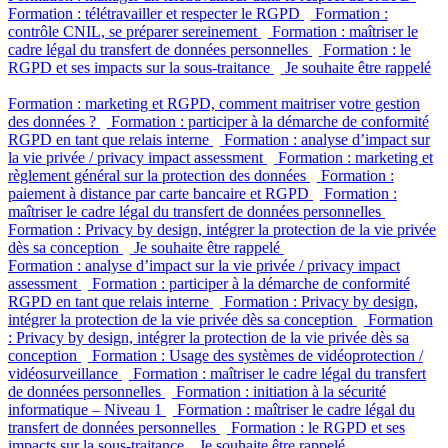
Formation : télétravailler et respecter le RGPD
Formation :
contrôle CNIL, se préparer sereinement
Formation : maîtriser le
cadre légal du transfert de données personnelles
Formation : le
RGPD et ses impacts sur la sous-traitance
Je souhaite être rappelé
Formation : marketing et RGPD, comment maitriser votre gestion
des données ?
Formation : participer à la démarche de conformité
RGPD en tant que relais interne
Formation : analyse d’impact sur
la vie privée / privacy impact assessment
Formation : marketing et
règlement général sur la protection des données
Formation :
paiement à distance par carte bancaire et RGPD
Formation :
maîtriser le cadre légal du transfert de données personnelles
Formation : Privacy by design, intégrer la protection de la vie privée
dès sa conception
Je souhaite être rappelé
Formation : analyse d’impact sur la vie privée / privacy impact
assessment
Formation : participer à la démarche de conformité
RGPD en tant que relais interne
Formation : Privacy by design,
intégrer la protection de la vie privée dès sa conception
Formation
: Privacy by design, intégrer la protection de la vie privée dès sa
conception
Formation : Usage des systèmes de vidéoprotection /
vidéosurveillance
Formation : maîtriser le cadre légal du transfert
de données personnelles
Formation : initiation à la sécurité
informatique – Niveau 1
Formation : maîtriser le cadre légal du
transfert de données personnelles
Formation : le RGPD et ses
impacts sur la sous-traitance
Je souhaite être rappelé