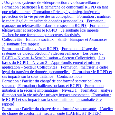
: Usage des systèmes de vidéoprotection / vidéosurveillance
Formation : participer à la démarche de conformité RGPD en tant
que relais interne
Formation : Privacy by design, intégrer la
protection de la vie privée dès sa conception
Formation : maîtriser
le cadre légal du transfert de données personnelles
Formation :
manager un télétravailleur dans le respect du RGPD
Formation :
télétravailler et respecter le RGPD
Je souhaite être rappelé
Je cherche une formation par secteurs d'activités
Collectivités
Bailleurs sociaux
Santé
Banques et Assurances
Je souhaite être rappelé
Formation : Collectivités et RGPD
Formation : Usage des
systèmes de vidéoprotection / vidéosurveillance
Les bases du
RGPD – Niveau 1- Sensibilisation – Secteur Collectivités
Les
bases du RGPD – Niveau 2 – Approfondissement et mise en
application – Secteur Collectivités
Formation : maîtriser le cadre
légal du transfert de données personnelles
Formation : le RGPD et
ses impacts sur la sous-traitance
Contactez-nous
Formation : l’atelier du chargé de conformité secteur bailleurs
sociaux
Formation : bailleurs sociaux et RGPD
Formation :
initiation à la sécurité informatique – Niveau 1
Formation : analyse
d’impact sur la vie privée / privacy impact assessment
Formation :
le RGPD et ses impacts sur la sous-traitance
Je souhaite être
rappelé
Formation : l’atelier du chargé de conformité secteur santé
L’atelier
du chargé de conformité : secteur santé (LABEL ST INTER)